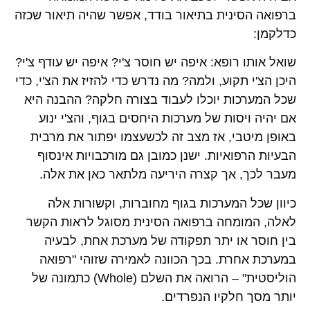
ברפואה הסינית בתיאור בודד, אפשר שהיה תיאור שכזה
כדלקמן:
שואל אותו רופא: איפה יש חוסר צ'י? איפה יש עודף צ'י?
היכן הצ'י תקוע, ולמה? מה נדרש כדי להזיז את הצ'י, כדי
שכל המערכות יוכלו לעבוד בצורה חלקה? ההבנה היא
אם יהיה ויסות של מערכות היחסים בגוף, והצ'י ינוע
באופן מיטבי, אז מצב זה לכשעצמו יפתור את מרבית
הבעיות הרפואיות. ישנן כמובן גם מורכבויות אינסוף
מעבר לכך, אך קצרה היריעה מלתאר כאן את אלה.
כיוון שכל המערכות בגוף מחוברות, וקשורות אלה
לאלה, המומחה ברפואה הסינית מסוגל לראות הקשר
בין חוסר או יתר תפקודה של מערכת אחת, לבעיה
במערכת אחרת. בכך הכוונה לאמירה שזוהי "רפואה
הוליסטית" – הרואה את השלם (Whole) כתמונה של
יותר מסך חלקיו הנפרדים.