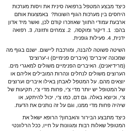
כיצד מבצע המטפל ברפואה סינית את ויסות מערכות
היחסים בין מערכות הגוף השונות? באמצעות אותם
ארבעת עמודי התווך שאוזכרו קודם לכן, ואשר מיד אדון
בהם: 1. דיקור ומוקסה, 2. צמחים ותזונה, 3. רפואה
ידנית, 4. פעילות גופנית.
השיטה פשוטה להבנה, ומורכבת ליישום. ישנם בגוף מה
שמכונה 'איברים' (איברים פנימיים) ו-'ערוצים'
(מרידיאנים). האיברים הפנימיים משולים למאגרי מים.
הערוצים משולים לנחלים ונהרות המובילים אליהם או
יוצאים מהם. על המטפל לאבחן באילו איברים וערוצים
של המטופל יש יותר מדי צ'י, פחות מדי צ'י, תקיעות של
צ'י, וכיוצא באלה. גם דם, כמו צ'י, יכול להיתקע, או
שיהיה פחות מדי ממנו, וגם על זה נותנים את הדעת.
כיצד מתבצע הבירור והאבחון? הרופא ישאל את
המטופל שאלות רבות ומגוונות על חייו, ככל הרלוונטי