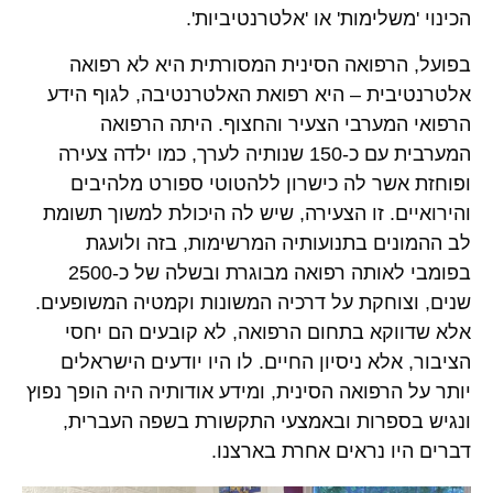
הכינוי 'משלימות' או 'אלטרנטיביות'.
בפועל, הרפואה הסינית המסורתית היא לא רפואה
אלטרנטיבית – היא רפואת האלטרנטיבה, לגוף הידע
הרפואי המערבי הצעיר והחצוף. היתה הרפואה
המערבית עם כ-150 שנותיה לערך, כמו ילדה צעירה
ופוחזת אשר לה כישרון ללהטוטי ספורט מלהיבים
והירואיים. זו הצעירה, שיש לה היכולת למשוך תשומת
לב ההמונים בתנועותיה המרשימות, בזה ולועגת
בפומבי לאותה רפואה מבוגרת ובשלה של כ-2500
שנים, וצוחקת על דרכיה המשונות וקמטיה המשופעים.
אלא שדווקא בתחום הרפואה, לא קובעים הם יחסי
הציבור, אלא ניסיון החיים. לו היו יודעים הישראלים
יותר על הרפואה הסינית, ומידע אודותיה היה הופך נפוץ
ונגיש בספרות ובאמצעי התקשורת בשפה העברית,
דברים היו נראים אחרת בארצנו.