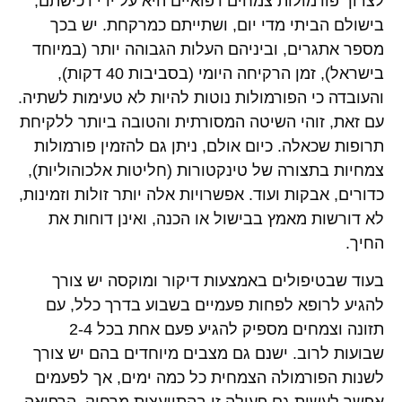
לצרוך פורמולות צמחים רפואיים היא על ידי רכישתם,
בישולם הביתי מדי יום, ושתייתם כמרקחת. יש בכך
מספר אתגרים, וביניהם העלות הגבוהה יותר (במיוחד
בישראל), זמן הרקיחה היומי (בסביבות 40 דקות),
והעובדה כי הפורמולות נוטות להיות לא טעימות לשתיה.
עם זאת, זוהי השיטה המסורתית והטובה ביותר ללקיחת
תרופות שכאלה. כיום אולם, ניתן גם להזמין פורמולות
צמחיות בתצורה של טינקטורות (חליטות אלכוהוליות),
כדורים, אבקות ועוד. אפשרויות אלה יותר זולות וזמינות,
לא דורשות מאמץ בבישול או הכנה, ואינן דוחות את
החיך.
בעוד שבטיפולים באמצעות דיקור ומוקסה יש צורך
להגיע לרופא לפחות פעמיים בשבוע בדרך כלל, עם
תזונה וצמחים מספיק להגיע פעם אחת בכל 2-4
שבועות לרוב. ישנם גם מצבים מיוחדים בהם יש צורך
לשנות הפורמולה הצמחית כל כמה ימים, אך לפעמים
אפשר לעשות גם פעולה זו בהתייעצות מרחוק. הרפואה