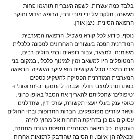
בלבד כמה עשרות. לשפה העברית תורגמו פחות
מעשרה, חלקם על ידי מורי ורבי, הרופא הידוע וחוקר
הרפואה הסינית, ניצן אורן.
נוסף, כידוע לכל קורא משכיל, הרפואה המערבית
המודרנית הפכה בעשורים האחרונים למכונה כלכלית
משומנת. למצער, עבור רופאים ובתי חולים רבים,
המטופלים היו למשאב זמין למינוף כלכלי, במקום בני
אדם במצבי סבל שקושיים הוא עיקר העשייה. הרפואה
המערבית המודרנית הפסיקה להשקיע כספים
בפתרונות למצבי חולי, ועברה להתמקד ב-'תרופות' ו-
'טיפולים' שתכליתם להאריך את הסבל באופן כרוני.
כגופי ענק בעלי יועצי תקשורת, עורכי דין, שתדלנים
ושאר עוזרים מפוקפקים, חברות התרופות ובתי החולים
עסוקים גם כן בדחיקת התחרות אל מחוץ לזירה
העסקית. כל רפואה מסורתית נתפסת כגורם מתחרה,
וככאלה הן 'איום'. זו הסיבה שהודבק לרפואות אחרות