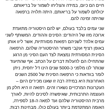
חיים הם כיום, במידה והצליחו לשמור על בריאותם.
יכולתם לשמור על בריאותם, היתה תלויה ברפואה
שהיתה זמינה להם.
שני עמים בלבד בעולם, יש להם היסטוריה מתועדת
ארוכה מזו של היהודים: הסינים וההודים. המשותף לשני
עמים אלה? לשניהם רפואות מסורתיות, אשר ליוו אותן
באופן רציף ועקבי משחר ההיסטוריה שלהם. הרפואה
הסינית המסורתית נמצאת לצד העם הסיני מן הרגע
שהתחילו הם להעלות דברים על הכתב. אף שהתיעוד
שנותר לנו מלפני כ-5000 שנים הינו דל יחסית, ניתן
לומר בוודאות כי הרפואה הסינית של 2500 השנים
האחרונות היא במידה רבה זו שאנו מכירים היום –
העקרונות המרכזיים נשארו זהים. רפואה זו היא חלק מן
העוצמה התרבותית, שאיפשרה לסינים להיות, לאורך
מרבית ההיסטוריה שלהם ועד למאה ה-18 לספירה,
האומה המתקדמת ביותר בעולם כולו, מבחינות רבות.