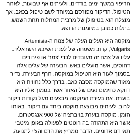
הריפוי במשך ימים בודדים, ולעיתים אף שבועות, לאחר
הטיפול. הדיקור מפורסם במיוחד לשם טיפול בכאב, אך
מוצלח הוא בטיפולן של מרבית המחלות תחת השמש,
בתלות כמובן במיומנות הרופא.
מוקסה היא העלים העלה של צמח ה-Artemisia
Vulgaris, קרוב משפחה של לענת השיבא הישראלית.
עליו של צמח זה מעובדים לכדי 'צמר' או פירורים
דחוסים, אשר מועלים באש. הבעירה של עלים אלה
בסמוך לעור היא הטיפול במוקסה. חרף הבעירה, נדיר
מאוד שהמוקסה מסבה כאב. בדרך כלל נחווית היא
דווקא כחימום נעים של האזור אשר בסמוך אליו היא
בוערת. את בעירת המוקסה מבצעים מעל נקודות דיקור
לרוב. לעיתים מבוצעת מוקסה ביחד עם דיקור, באותו
הזמן. מוקסה בוערת בויברציה של 900 אנגסטרום,
אשר היא התהודה בה רוטטים לפעולה באופן מיטבי
תאי דם אדומים. הדבר ממריץ את הדם והצ'י לתנועה,