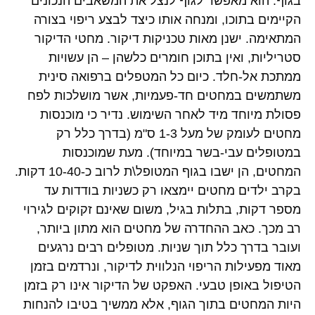
בגוף. הוא מאפשר לגוף לנצל את המשאבים הנכונים
הקיימים בתוכו, ומנחה אותו כיצד לבצע ריפוי בצורה
המתאימה. ישנן מאות טכניקות דיקור. מחטי הדיקור
סטריליות, ואין בתוכן חומרים כלשהן – הן עשויות
ממתכת אל-חלד. כיום כל המטפלים ברפואה סינית
משתמשים במחטים חד-פעמיות, אשר מושלכות לפח
פסולת מיוחד מיד לאחר השימוש. נדיר כי מוכנסות
מחטים לעומק של מעל 1-3 ס"מ (בדרך כלל רק
במטופלים עבי-בשר במיוחד). מעת שמוכנסות
המחטים, הן ישבו בגוף המטופל\ת לרוב כ-10-40 דקות.
בקרב ילדים מחטים יימצאו רק כשניות בודדות עד
מספר דקות, בתלות בגיל, משום שאינם זקוקים לגירוי
רב מכך. כאב ההחדרה של מחטים הוא מתון ביותר,
ועובר בדרך כלל תוך שניות. מטופלים רבים נרגעים
מאוד מפעילות הריפוי הנלווית לדיקור, ונרדמים בזמן
הטיפול באופן טבעי. האפקט של הדיקור אינו רק בזמן
היות המחטים בתוך הגוף, אלא ממשיך בטיבו להנחות