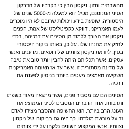
מחשבתית וחזון. ניקסון הבין כי בקרביו של הדרקון
הסיני המנומנם, מכיל הוא למעלה מ-5000 שנים של
היסטוריה, שופעת בידע ויכולות שרובם לא היו מוכרים
לעמו האמריקני. דווקא כקפיטליסט של אמת, הפנים
ניקסון את הצורך ללמוד מן הסינים את דרכיהם, בכדי
לחזק את מחנהו שלו. על-כן, באותו ביקור היסטורי
בסין, ליוו את ניקסון צוותים של רופאים, מדענים ואנשי
עסקים, אשר תכליתם היתה להבין יותר טוב את טיבה
של מדינה מסתורית זו, אשר עד אז האומה האמריקנית
השקיעה מאמצים מעטים ביותר בניסיון לפענח את
דרכיה.
הסינים הם עם מסביר פנים, אשר מתגאה מאוד בשפתו
ותרבותו. אחד הדברים המסבים לסיני הממוצע את
העונג הרב ביותר, הוא החשיפה וההסבר מצידו לאדם
זר על מורשת מולדתו. כך היה גם בביקורו של ניקסון
וצוותיו. אנשי המקצוע השונים נלקחו על ידי צוותים