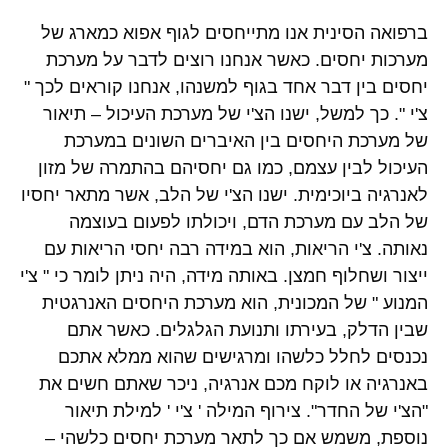
ברפואה הסינית אנו מתייחסים לגוף אפוא כמארג של
מערכות יחסים. כאשר אנחנו רוצים לדבר על מערכת
יחסים בין דבר אחד בגוף למשנהו, אנחנו קוראים לכך "
צ'י ". כך למשל, ישנו הצ'י של מערכת העיכול – תיאור
של מערכת היחסים בין האיברים השונים במערכת
העיכול לבין עצמם, כמו גם יחסיהם בהתמרה של מזון
לאנרגיה ביוכימית. ישנו הצ'י של הלב, אשר מתאר יחסיו
של הלב עם מערכת הדם, ויכולתו לפעום בעוצמה
נאותה. צ'י הריאות, הוא במידה רבה יחסי הריאות עם
ייצור ושחלוף חמצן. באותה מידה, היה ניתן לומר כי " צ'י
המנוע " של המכונית, הוא מערכת היחסים האנרגטית
שבין הדלק, בעירתו ותנועת הגלגלים. כאשר אתם
נכנסים לחלל כלשהו ומרגישים שהוא ממלא אתכם
באנרגיה או לוקח מכם אנרגיה, ניכר שאתם חשים את
"הצ'י של החדר". צירוף המילה ' צ'י ' למילת תיאור
נוספת, משמש אם כך לתאר מערכת יחסים כלשהי –