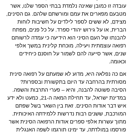
עובדה זו כמובן שאינה נלמדת בבתי הספר שלנו, אשר
מטבעם מפארים את עמם ומורשתם שלהם. גם הסינים,
מצידם, לא ששים לספר לילדים על חשיבות לוחות
הברית, או על גירוש יהודי ספרד. על כל פנים, מפתח
להבנתו של העם הסיני הוא הידיעה כי עמדה לרשותם
רפואה עוצמתית ויעילה, מוכחת קלינית במשך אלפי
שנים, אשר סייעה להם לשמור על חוסנם כיחידים
וכאומה.
אם כה נפלאה היא, מדוע לא שמעתם על רפואה סינית
מסורתית בהרחבה עד היום בתקשורת ובספרות?
הסיבה פשוטה להבנה, והיא – פערי התרבות והשפה.
במדינת ישראל, עד תחילת המאה ה-21, כמעט ולא ידע
איש דבר אודות הסינים. זאת בין השאר בשל שפתם
המורכבת, ששנים רבות נדרשות ללמידתה האיכותית.
מתוך עשרות אלפי ספרים אודות הרפואה הסינית אשר
פורסמו במולדתה, עד ימינו תורגמו לשפה האנגלית