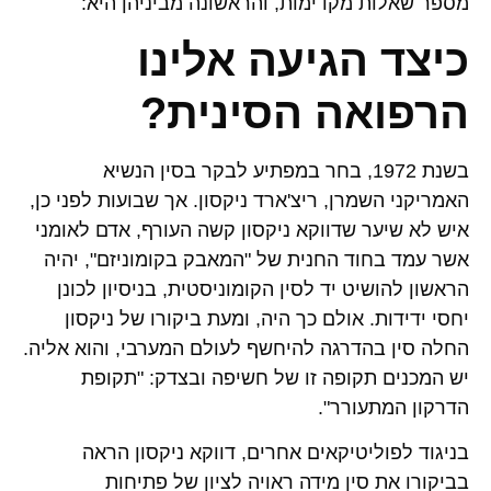
מספר שאלות מקדימות, והראשונה מביניהן היא:
כיצד הגיעה אלינו
הרפואה הסינית?
בשנת 1972, בחר במפתיע לבקר בסין הנשיא
האמריקני השמרן, ריצ'ארד ניקסון. אך שבועות לפני כן,
איש לא שיער שדווקא ניקסון קשה העורף, אדם לאומני
אשר עמד בחוד החנית של "המאבק בקומוניזם", יהיה
הראשון להושיט יד לסין הקומוניסטית, בניסיון לכונן
יחסי ידידות. אולם כך היה, ומעת ביקורו של ניקסון
החלה סין בהדרגה להיחשף לעולם המערבי, והוא אליה.
יש המכנים תקופה זו של חשיפה ובצדק: "תקופת
הדרקון המתעורר".
בניגוד לפוליטיקאים אחרים, דווקא ניקסון הראה
בביקורו את סין מידה ראויה לציון של פתיחות