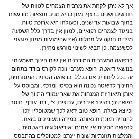
אך לא ניתן לקחת את מרבית הצמחים לטווח של
חודשים ושנים ברצף. מזון בריא מניב תוצאות מורגשות
בתוך שבועות עד שנים, ופעולתו היא ארוכת טווח.
בניגוד לצמחים רפואיים, למזון אין בדרך כלל השפעה
מיידית חזקה על מחלות (אף שהימנעות ממזון פוגעני
לכשעצמה, כן תביא לשינוי מורגש מהיר).
ברפואה המערבית המודרנית אין שום חינוך משמעותי
בנושאי דיאטה. רופא מערבי זוכה לקורס בודד בתחום
זה בכל לימודיו, אם בכלל. ברפואה הסינית המסורתית,
החינוך לדיאטה נכונה הוא בסיסי ומרכזי, ומבוסס על
אותן תיאוריות המנחות את שאר עמודי התווך של
רפואה זו; דהיינו: איברים, ערוצים, צ'י, דם, עודף, חוסר,
וכיוצא באלה. רופא טוב ידאג לכך שמטופליו יזכו
להנחיה תזונתית נאותה, במידה ומעוניינים בזאת.
לרפואה הסינית אין אמנם "אידיאולוגיה דיאטטית",
והמלצות תזונתיות שונות יינתנו למטופלים בהתבסס