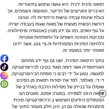
רפואה סינית ידנית. היא עושה שימוש בתיאוריות
האיברים והערוצים של הדיקור, המוקסה והצמחים, אך
בעלת שיטות עבודה וגישות הייחודיות לה. טווינה
דורשת הכשרה מעשית של מאות שעות בעבודה ישירה
על גוף האדם, כמו גם ידע מצוין באנטומיה ופיסיולוגיה.
טכניקות הטווינה השפיעו על התפתחות אמנויות
הלחימה הסיניות המסורתיות וה-צ'י גונג, אשר יידונו
מאוחר יותר במאמר זה.
בתוך הרפואה הסינית, ישנו גם גוף ידע מתחום
האורתופדיה אשר דומה מאוד בטיבו לכירופרקטיקה.
למעשה, נטען על ידי רבים כי מפתח הכירופרקטיקה,
די.די. פאלמר, למד את יסודות רפואתו מן הסינים
שעמלו על בנייתן של מסילות הרכבת בארה"ב של
המאה ה-19 לספירה. במערב אמנם, מעטים הם
המטפלים היודעים השימוש ב-'כירופרקטיקה סינית'.
מיומנויות שכאלה גם הן, הינן חלק מעמוד התווך של