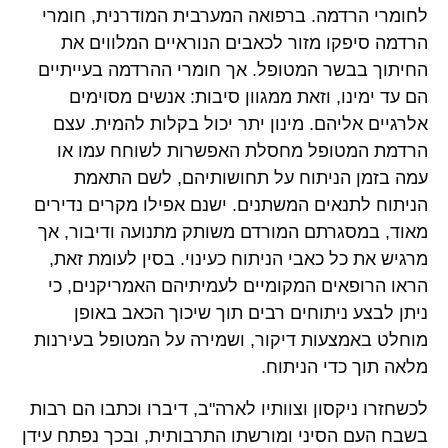
לחומרי הרדמה. ברפואה המערבית המודרנית, חומרי
הרדמה סיפקו מזור לכאבים הנוראיים המלווים את
החיתוך בבשר המטופל. אך חומרי ההרדמה בעייתיים
הם עד ימינו, וזאת ממגוון סיבות: אנשים מסוימים
אלרגיים אליהם. מינון יתר יכול בקלות להמית. עצם
הרדמת המטופל מחסלת האפשרות לשוחח עמו או
עמה בזמן הניתוח על תחושותיהם, לשם התאמת
הניתוח לתנאים המשתנים. ישנם אפילו מקרים נדירים
מאוד, במסגרתם המורדם משותק מתנועה ודיבור, אך
מרגיש את כל כאבי הניתוח כעינוי. בסין לעומת זאת,
הראו הרופאים המקומיים לעמיתיהם האמריקנים, כי
ניתן לבצע ניתוחים רבים תוך שיכוך הכאב באופן
מוחלט באמצעות דיקור, ושמירה על המטופל בעירנות
מלאה תוך כדי הניתוח.
לכשחזרו ניקסון וצוותיו לארה"ב, דיברו וכתבו הם רבות
בשבח העם הסיני ומורשתו התרבותית, ובכך נפתח עידן