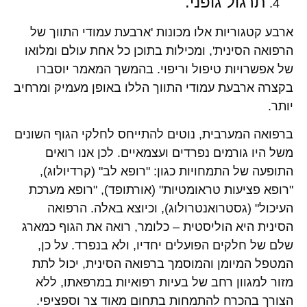
תרגול גופני.
ארבע קטגוריות אלו מכונות 'ארבעת עמודי התווך של
הרפואה הסינית', ומכילות בתוכן כל אחת עולם ומלואו
של אפשרויות טיפול וריפוי. בהמשך המאמר יוסברו
בקצרה ארבעת עמודי התווך הללו באופן מעמיק ומרחיב
יותר.
ברפואה המערבית, נוטים להתייחס לחלקי הגוף השונים
משל היו גורמים נפרדים ועצמאיים. לכן אנו רואים
התופעה של התמחויות כגון: "רופא לב" (קרדיולוג),
"רופא פציעות טראומטיות" (אורתופד), "רופא מערכת
העיכול" (גסטרואנטרולוג), וכיוצא באלה. הרפואה
הסינית היא הוליסטית – כלומר, רואה את הגוף כמארג
שלם של חלקים הפועלים יחדיו, ולא בנפרד. על כן,
המטפל המיומן והמוסמך ברפואה הסינית, יכול לתת
מזור למגוון רחב של בעיות רפואיות במרפאתו, ללא
הצורך בהכרח להתמחות בתחום מאוד צר וספציפי.