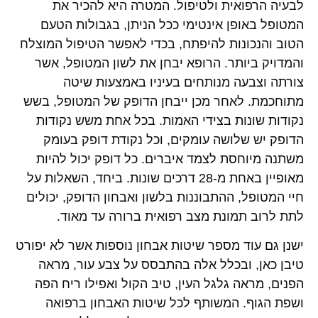
לבעיה הרפואית ולטיפול. המטרה היא להכיר את
המטופל באופן אינטימי ככל הניתן, בגבולות הטעם
הטוב והנכונות להיפתח, בכדי לאפשר הטיפול המוצלח
והמדויק ביותר. הרופא יבחן את לשון המטופל, אשר
צורתה וצבעה מנותחים בעיניו באמצעות שיטה
מתוחכמת. לאחר מכן ייבחן הדופק של המטופל, בשש
נקודות שונות בצידי האמות. בכל אחת משש נקודות
הדופק יש שלושה עומקים, וכל נקודת דופק בעומק
משתנה מיוחסת לצמד איברים. כל דופק יכול להיות
מאופיין באחת מ-28 דרכים שונות. ביחד, השאלות על
חיי המטופל, ההתבוננות בלשון ואבחון הדופק, יכולים
לתת לרוב תמונת מצב רפואית ברורה עד מאוד.
ישנן גם עוד מספר שיטות אבחון נוספות אשר לא יפורט
טיבן כאן, ובכלל אלה בהתבסס על צבע עור, מראה
הפנים, מראה גלגל העין, טיב הקול ואפילו ריח הפה
ושפת הגוף. המשותף לכל שיטות האבחון ברפואה