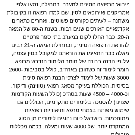
'ייבוא' הרפואה הסינית למערב. בתחילה, נסעו אלפי
אמריקנים ואירופאים לסין, שם למדו רפואה זו בקיבולת
משתנה – לעיתים כקורסים פשוטים, ואחרים כתארים
אקדמאיים האורכים שנים רבות. בשנת ה-80 של המאה
ה-20, כבר החלו לקום במערב בתי ספר פרטיים
להוראת הרפואה הסינית, ובתחילת המאה ה-21 רבים
מאלה כבר התאימו את הוראתם למקובל בסין עצמה,
על-פי הבנה ברורה של חומר הלימוד הנדרש מרופא.
חומר לימוד זה כשהובן בארה"ב, כולל בסביבות 2600-
3000 שעות של לימוד לצרכי הבנת רפואה סינית
בסיסית, הכוללת בעיקר מסאג' רפואי (טווינה) ודיקור,
וכ-4000 – 4500 שעות בסה"כ (כולל השעות הקודמות
שצוינו) להסמכה בלימודים מתקדמים, הכוללים גם
שימוש מפותח בצמחי מרפא ותיאוריות רפואיות
מתוחכמות. בישראל כיום נהוגים לימודים מן הסוג
המתקדם יותר, של 4000 שעות ומעלה, בכמה מכללות
מובילות.