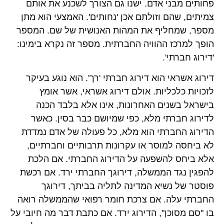
פחותים מבני אדם. ישנו גם הצורך לשכנע את אותם
צמיתים, שהם וזולתם אכן 'נחותים'. האמצעי הוא מתן
מספר, שמחליף את המהות האנושית של שם. המספר
הופך למרכז ההוויה החברתית. מספר זה נקרא בימינו:
'דירוג חברתי'.
דירוג אשראי הוא דירוג חברתי 'רך'. הוא נוגע בעיקר
לזכויות כלכליות. אולם דירוג אשראי, אשר אומץ
בישראל בשנים האחרונות, אינו אלא בלבד הכנה
לדירוג חברתי מלא, כפי שמיושם כבר בסין. כאשר
הדירוג החברתי הוא מלא, כל פעולה של אדם נמדדת
לא ביחסה למוסר או עקרונות תרבותיים וחברתיים,
אלא ביחס להשפעה על הדירוג החברתי. אם הלכת
להפגין נגד הממשלה, דירוגך החברתי ירד. אם רכשת
פוסטר של נשיא המדינה לתליה בביתך, דירוגך
החברתי עלה. אם צרכת חומר רפואי שהממשלה רואה
בו "סם מסוכן", הדירוג ירד. אם כתבת דבר מה חיובי על