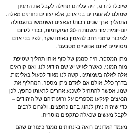
שיוכלו להרוג, היה עליהם תחילה לקבל את הרעיון
שמולם לא עומדים בני אדם, אלא יצורים נחותים מאלה.
התהליך ארך שנים רבות! הנאצים השתמשו בתעמולה
יום-יומית עוד משנות ה-30 המוקדמות, בכדי לגרום
לציבור גרמני רחב להאמין באותו שקר, לפיו בני אדם
מסוימים 'אינם אנושיים מטבעם'.
מתן המספר, היה סממן של סוף אותו תהליך שטיפת
מוח המוני. כאשר לאיש יש שם הידוע לנו, ואנו קוראים
אלה לאלה בשמותינו, קשה לנו מאוד לפעול באלימות,
בדרך כלל. אולם אם לאדם ניתן מספר, המחליף את
שמו, אפשר להתחיל לשכנע אחרים לראותו כחפץ. לכן
הנאצים קעקעו מספרים על זרועותיהם של היהודים –
כדי שיהיה ניתן לנהוג בהם כחפצים, ולגרום לרבים
לקבל מעשים שכאלה כתקפים מוסרית.
מעמד האדונים רואה ב-'נחותים ממנו' כיצורים שהם