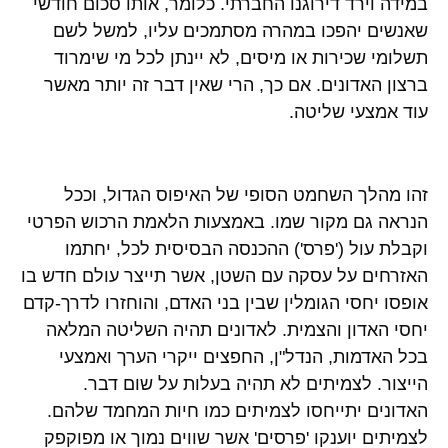
במידה וירד דירוגנו החברתי. כלומר, אותו סכום חודשי
שאנשים יהפכו במהרה מסתמכים עליו, למשל לשם
תשלומי שכירות או מיסים, לא יינתן לכל מי שימרוד
ברצון האדונים. אם כך, הרי שאין דבר זה יותר מאשר
עוד אמצעי שליטה.
זהו מהלך השחמט הסופי של האיפוס הגדול, וככל
הנראה גם מקור שמו. באמצעות הלאמת הרכוש הפרטי
וקבלת עול ('פרס') ההכנסה הבסיסית לכל, יחתמו
האזרחים על עסקה עם השטן, אשר תייצר עולם חדש בו
אופסו יחסי הגומלין שבין בני האדם, והוחזרו לדרך-קדם
יחסי האדון והצמית. לאדונים תהיה השליטה המלאה
בכל האדמות, הנדל"ן, החפצים ייקרי הערך ואמצעי
הייצור. לצמיתים לא תהיה בעלות על שום דבר.
האדונים יתייחסו לצמיתים כמו חיות המחמד שלהם.
לצמיתים יוענקו 'פרסים' אשר שווים נמוך או מפוקפק