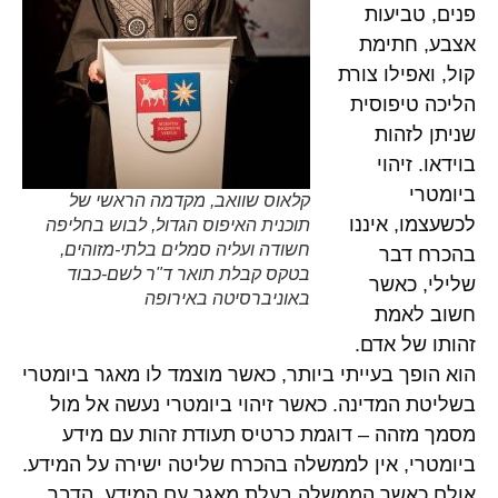
פנים, טביעות
אצבע, חתימת
קול, ואפילו צורת
הליכה טיפוסית
שניתן לזהות
בוידאו. זיהוי
ביומטרי
קלאוס שוואב, מקדמה הראשי של
לכשעצמו, איננו
תוכנית האיפוס הגדול, לבוש בחליפה
חשודה ועליה סמלים בלתי-מזוהים,
בהכרח דבר
בטקס קבלת תואר ד"ר לשם-כבוד
שלילי, כאשר
באוניברסיטה באירופה
חשוב לאמת
זהותו של אדם.
הוא הופך בעייתי ביותר, כאשר מוצמד לו מאגר ביומטרי
בשליטת המדינה. כאשר זיהוי ביומטרי נעשה אל מול
מסמך מזהה – דוגמת כרטיס תעודת זהות עם מידע
ביומטרי, אין לממשלה בהכרח שליטה ישירה על המידע.
אולם כאשר הממשלה בעלת מאגר עם המידע, הדבר