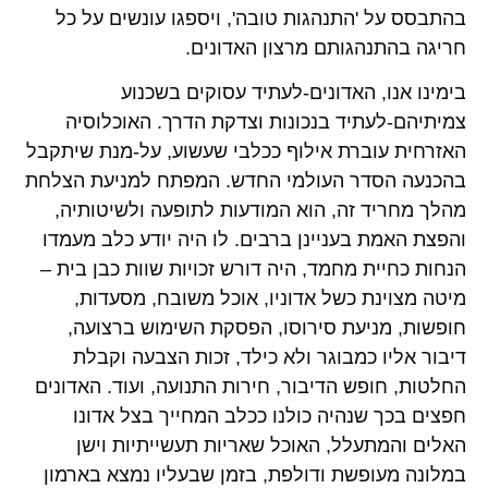
בהתבסס על 'התנהגות טובה', ויספגו עונשים על כל
חריגה בהתנהגותם מרצון האדונים.
בימינו אנו, האדונים-לעתיד עסוקים בשכנוע
צמיתיהם-לעתיד בנכונות וצדקת הדרך. האוכלוסיה
האזרחית עוברת אילוף ככלבי שעשוע, על-מנת שיתקבל
בהכנעה הסדר העולמי החדש. המפתח למניעת הצלחת
מהלך מחריד זה, הוא המודעות לתופעה ולשיטותיה,
והפצת האמת בעניינן ברבים. לו היה יודע כלב מעמדו
הנחות כחיית מחמד, היה דורש זכויות שוות כבן בית –
מיטה מצוינת כשל אדוניו, אוכל משובח, מסעדות,
חופשות, מניעת סירוסו, הפסקת השימוש ברצועה,
דיבור אליו כמבוגר ולא כילד, זכות הצבעה וקבלת
החלטות, חופש הדיבור, חירות התנועה, ועוד. האדונים
חפצים בכך שנהיה כולנו ככלב המחייך בצל אדונו
האלים והמתעלל, האוכל שאריות תעשייתיות וישן
במלונה מעופשת ודולפת, בזמן שבעליו נמצא בארמון