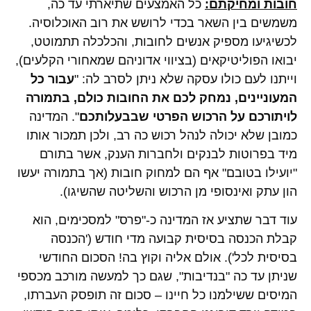
חובות ומחיקתם:
כל האמצעים שתיארתי עד כה,
משמשים בין השאר בכדי לרושש את רוב האוכלוסיה.
לכשיגיעו מספיק אנשים לחובות, והכלכלה תתמוטט,
יבואו הפוליטיקאים (בציווי אדוניהם שמאחורי הקלעים),
וייתנו לעם כולו עסקה שלא ניתן לסרב לה: "
עבור כל
המעוניינים, נמחק לכם את החובות כולם, בתמורה
לויתורכם על הרכוש הפרטי שבבעלותכם
". המדינה
כמובן שלא יכולה לנהל רכוש כה רב, ולכן תמכור אותו
מיד בפרוטות לבנקים ולחברות הענק, אשר בתורם
"יועילו בטובם" אף הם למחוק חובות (אך בתמורה יעשו
הון עתק ואינסופי מן הרכוש והשליטה שהשיגו).
עוד דבר שתציע אז המדינה כ-"פרס" למסכימים, הוא
קבלת הכנסה בסיסית קבועה מדי חודש ('הכנסה
בסיסית לכל'). אולם אליה וקוץ בה! הסכום החודשי
שניתן עד כה "בנדיבות", שגם כך למעשה מורכב מכספי
המיסים ששילמנו כל חיינו – סכום זה תופסק העברתו,