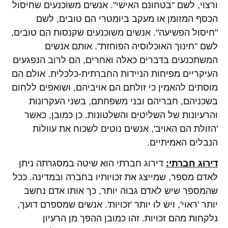
ורצוי, לשם "בטחונם האישי". אנשים משוכנעים שחיסול
הכסף המזומן או מעקב ביומטרי הם טובים, לשם
"חיסול הפשיעה". אנשים משוכנעים שקנסות הם טובים,
לשם "חינוך האוכלוסיה הפוחזת". אותם אנשים
המשתכנעים בדברים כאלה ואחרים, הם לרוב הנפגעים
העיקריים מפיחות הניידות החברתית-כלכלית. אולם הם
מוסתים להאמין כי זולתם הם אויביהם, ושואפים ללחום
בשכניהם, חבריהם ובני משפחתם, בשני העקרונות
והרעיונות של השליטים והשלטונות. כן כמובן, כאשר
'הזולת הם האויב', אנשים נוטים לשכוח את עוולות
הנבלים האמיתיים.
דירוג חברתי:
דירוג חברתי הוא שיטה במסגרתה ניתן
לאדם מספר, שמייצג את זכויותיו בחברה ובמדינה. ככל
שהמספר שיש לאדם גבוה יותר, כך אותו אדם נחשב
יותר 'ראוי', ויש לו יותר 'זכויות'. אנשים שמספרם דועך,
נלקחות מהם זכויות. זהו כמובן ההפך מן הרעיון