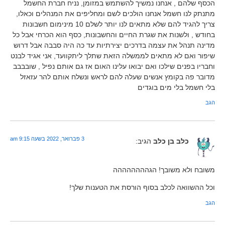
הכסף שלהם , אנחנו נמשיך להשתמש במזומן, נניח חברת החשמל
מתנתק לנו חשמל אנחנו הולכים לשם ומחליפים את המנהלים וכאלו,
צריך להגיד להם שלא מתאים לנו יותר לשלם 10 מינימום חשבונות
בחודש , ולשנות את שגרת החיים והחשבונות, כסף הוא הכרחי אבל כל
מדינה תנהל את עצמה בדרכים יצירתיות עד כה היה סבבה אבל דרוש
שיפור ואם לא מתאים לממשלה הזאת שתלך ליתקוועד, אני אגיד לבנט
וחבריו בפנים שילכו ואם יבואו עלינו האום אז גם אותם נפיל , שובבבב
מדובר פה בקומץ אנשים שעלה להם לראש ונשלח אותם להר עזאזל
בלי חשמל בלי מים בוגדים
הגב
3 פברואר, 2022 בשעה 9:15 am
כלב בן כלב
הגיב:
משובח ולא משובך! הגהההההההה
וכל ההשוואה לכלב בסוף הורסת את הטענות שלך!
הגב