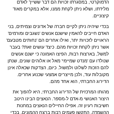
הדמוקרטי, במסגרתו זכויות הם דבר ששייך לאדם
מלידתו, ושלא ניתן לקחת ממנו, אלא במקרים מאוד
קיצוניים.
בכדי שיהיה ניתן לקיים חברה של אדונים וצמיתים, בני
האדם חייבים להאמין שישנם אנשים 'נשגבים ומורמים'
הראויים לזכויות יתר, ואילו אחרים הם 'נחותים מטבעם'
אשר ניתן לקחת זכויות מהם. כיצד עושים זאת? בעבר
למשל, בארצות רבות, הפיצו האמונה כי ישנם אנשים
שנולדו עם 'מנדט שמיימי' מאל או אלוהים שונים, שנתן
להם הזכות לשלוט ולמשול. כיום, הצדקות שכאלה אינן
מקובלות עוד, ולכן מייצרים אמצעי שכנוע אחרים.
הדירוג החברתי, הוא אחד מהם.
מהותו המרכזית של הדירוג החברתי, היא להפוך את
היצור האנושי מ-אדם ל-מספר. הנאצים הבינו היטב
חשיבות רעיון זה. אפילו החיילים הנאצים במחנות
ההשמדה, התקשו פעמים רבות ברצח ההמונים. בכדי