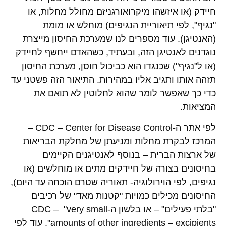
חיידק (או איזשהו מיקרואורגניזם מחולל מחלות, או
"נגיף", לפי תיאוריית הנגיפים) מוחלש או מומת
(האנטיגן). עוד מספרים לנו שמערכת החיסון מייצרת
נוגדנים לאנטיגן הזה, ובעתיד, כשהאדם ייחשף לחיידק
(או ל"נגיף") שכנגדו הוא כביכול חוסן, מערכת החיסון
תזהה אותו ותגיב אליו במהירות. התיאור הזה פשטני עד
כדי כך שאפשר לומר שהוא לחלוטין לא תואם את
המציאות.
לפי אתר ה-CDC – Center for Disease Control –
המרכז לבקרת מחלות ומניעתן של מחלקת הבריאות
של ארצות הברית – בנוסף לאנטיגנים הקיימים
בחיסונים בצורה של חיידקים מתים או מוחלשים (או
נגיפים, לפי הוירולוגיה- תאוריה שטרם הוּכחה עד היום),
החיסונים מכילים כמויות "קטנות מאד" של רכיבים
"בלתי פעילים" – או בלשון ה-CDC – "very small
amounts of other ingredients – excipients". עוד לפי