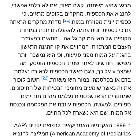
מרגע שהיא משתנה, קשה מאוד, אם לא בלתי אפשרי,
להוציא את הכספית. מחקרים בקופים מראים, כי
[21]
כספית יונית מפוזרת במוח.
סדרת מחקרים הראתה
גם כי כספית יונית גרמה להפעלה נרחבת במוחות
הקופים של תאי המיקרוגליאה – התאים במערכת
העצבים המרכזית, המהווים את קו ההגנה הראשון
בהגנה על המוח מפני פגיעות, וכי היא נמשכה יותר
משישה חודשים לאחר שמתן הכספית הופסק, מה
שמצביע על כך, שגם כאשר הכספית לכאורה נעלמת
[22]
בדם או בפלסמה, במוח היא נשארת.
חשוב לזכור
את זה כאשר שומעים מתומכי הבטיחות של החיסונים,
שמחקרים הראו שכספית נעלמת מהדם תוך ימים
ספורים. למעשה, הכספית עוזבת את הפלסמה ונכנסת
אל המוח, שם היא נשארת לכל החיים.
ב-1999 האקדמיה האמריקאית לרפואת ילדים (AAP
American Academy of Pediatrics) המליצה להוציא