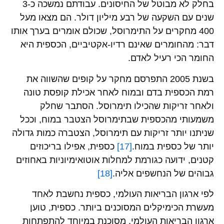
בחלק לא מבוטל של החיסונים. עבודתם נמשכה כ-3
שנים עם השקעה של רבע מיליון דולר. הם מצאו מעל
400 מחקרים על התימרוסל, שכולם אומרים בערך אותו
דבר: מהחומרים שאינם רדיו-אקטיביים, הכספית היא
החומר הכי רעיל לאדם.
בשנת 2005 התפרסם מחקר על קופים שהשווה את
רמת הכספית בדם ובמוח לאחר אכילת קופסת טונה
ולאחר זריקות שהכילו תימרוסל. הסתבר שחלק
משמעותי מהכספית שבתימרוסל הצטבר במוח, וככל
שניתנו יותר זריקות עם תימרוסל, הצטברה כמות גדולה
יותר של כספית במוח.
[17]
כספית, אפילו בריכוזים
קטנים, ידועה כגורמת למחלות אוטואימיוניות באחוזים
גבוהים של הנחשפים אליה.
[18]
לפי ארגון הבריאות העולמי, כספית נחשבת לאחד
מעשרת הכימיקלים המסוכנים ביותר. כספית, טוען
ארגון הבריאות העולמי, מסוכנת במיוחד להתפתחות