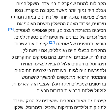
מקבילות למנות שמקבלים בני אדם. משקל המוח
אצלם היה נמוך יותר מאשר בקבוצת ביקורת. נצפו
אצלם צפיפות נמוכה יותר של נוירונים במוח, תמותת
נוירונים, איבוד מעטה המיאלין (מעטה העוטף את
[26]
הסיבים במערכת העצבים), ונזק שאופייני לאוטיזם.
אצל זכרים של נברנים שהוסיפו להם כספית למים,
[27]
הופיעו תסמינים של אוטיזם.
קיימים עוד עשרות
מחקרים בבעלי חיים (אומללים, אם יורשה לי),
כחולדות, עכברים ואחרים, בהם מסיקים החוקרים כי
תימרוסל בחיסונים עלול להביא לפגיעה מוחית
ולהפרעות נוירולגיות. העובדה כי יצרניות החיסונים
והממסד הרפואי מתעקשים להמשיך להשתמש
בחיסונים שמכילים את הרעלן העצבי הזה היא עדות
לזלזול שלהם בבריאות הדורות הבאים.
קיימים גם מאות מחקרים שמעידים על הנזק שנגרם
לתינוקות ולילדים מזריקות שהכילו תימרוסל, שלקו