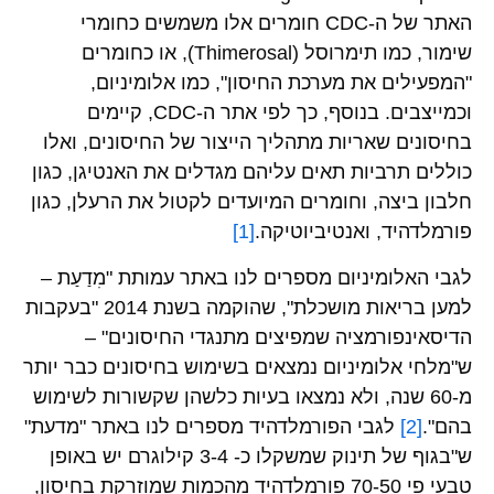
האתר של ה-CDC חומרים אלו משמשים כחומרי
שימור, כמו תימרוסל (Thimerosal), או כחומרים
"המפעילים את מערכת החיסון", כמו אלומיניום,
וכמייצבים. בנוסף, כך לפי אתר ה-CDC, קיימים
בחיסונים שאריות מתהליך הייצור של החיסונים, ואלו
כוללים תרביות תאים עליהם מגדלים את האנטיגן, כגון
חלבון ביצה, וחומרים המיועדים לקטול את הרעלן, כגון
פורמלדהיד, ואנטיביוטיקה.
[1]
לגבי האלומיניום מספרים לנו באתר עמותת "מִדַעַת –
למען בריאות מושכלת", שהוקמה בשנת 2014 "בעקבות
הדיסאינפורמציה שמפיצים מתנגדי החיסונים" –
ש"מלחי אלומיניום נמצאים בשימוש בחיסונים כבר יותר
מ-60 שנה, ולא נמצאו בעיות כלשהן שקשורות לשימוש
בהם".
[2]
לגבי הפורמלדהיד מספרים לנו באתר "מדעת"
ש"בגוף של תינוק שמשקלו כ- 3-4 קילוגרם יש באופן
טבעי פי 70-50 פורמלדהיד מהכמות שמוזרקת בחיסון,