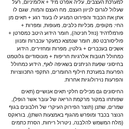
למערכת העצבים, עליה אפרט מיד + אלומיניום, רעל
שעלול לגרום לניוון העצם, מח העצם והמוח, שגם לו
אתן את הכבוד והפירוט המגיע לו בעוד רגע + תאים מן
החי: מקופים, מכליות כלבים, מעופות, ומפרות +
פורמלדהיד (נוזל חניטה), חומר הידוע היטב כמסרטן +
פוליסורבט 80, חומר שנמצא כמעקר עכברות ומנוון
אשכים בעכברים + ג'לטין, מפרות ומחזירים, הידוע
כמחולל תגובות אלרגיות חריפות + מונוסודיום גלוטמט
בחיסוני שפעת הניתנים בשאיפה לאף, הידוע כמחולל
הפרעות במערכת חילוף החומרים, התקפי התכווצויות
והפרעות נוירולוגיות אחרות.
החיסונים גם מכילים חלקי תאים אנושיים (תאים
שפותחו במקור מרקמת הריאה של עובר אשר הופל),
שמרים, שתנן (תוצר הפירוק העיקרי של חלבונים בגוף
הנוצר בכבד ומופרש מהגוף באמצעות השתן), בוראקס
(מלח המשמש להלבנה, ניטרול ריחות, הסרת כתמים