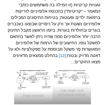
טעויות קריטיות (זו המילה בה משתמשים כותבי
המאמר – "קריטיות") בהכנסת אלומיניום לזריקות
ברפואת ילדים ופעוטות; בטיחות החיסונים המכילים
אלומיניום נשענת אך ורק על ניסויים שבוצעו בעכברים
בוגרים ובחולדות בוגרות; ביומו הראשון מקבל התינוק
הרבה יותר אלומיניום ממה שהיה ניתן לאשר בהתאם
למשקל גופו; החישובים של הרמות של אלומיניום
המאושרות פֶר משקל מבוססת על ספקולציות ולא על
דאטה מדויק ובטוח.
[12]
בהחלט ממצאים מדאיגים
מצאו החוקרים…
הדרך השגויה שבה
מאמינים שהאלומיניום
אלומיניום מעוכל
מועבר בגוף