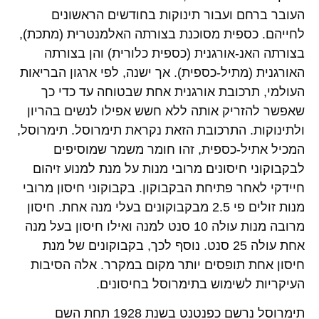
העובר ברחם ועבור תינוקות בחודשים הראשונים
לחייהם. כספית מסוכנת בצורתה האלמנטרית (מתכת),
בצורתה האנ-אורגנית (כספית כלורית) והן בצורתה
האורגנית (מתיל-כספית). אך ישנה, לפי ארגון הבריאות
העולמי, תרכובת אורגנית אחת שבטוחה עד כדי כך
שאפשר להזריק אותה ללא חשש אפילו לנשים בהריון
ולתינוקות. התרכובת הזאת נקראת תימרוסל. תימרוסל,
המכיל אתיל-כספית, זהו חומר משמר שמוסיפים
לבקבוקוני חיסונים מרובי מנות על מנת למנוע זיהום
חיידקי לאחר פתיחת הבקבוקון. בקבוקוני חיסון מרובי
מנות זולים פי 2.5 מבקבוקונים בעלי מנה אחת. חיסון
מרובה מנות עולה 10 סנט למנה ואילו חיסון בעל מנה
אחת עולה 25 סנט. נוסף לכך, בקבוקונים של מנת
חיסון אחת תופסים יותר מקום במקרר. אלה הסיבות
העיקריות לשימוש בתימרוסל בחיסונים.
תימרוסל נרשם כפנטנט בשנת 1928 תחת השם