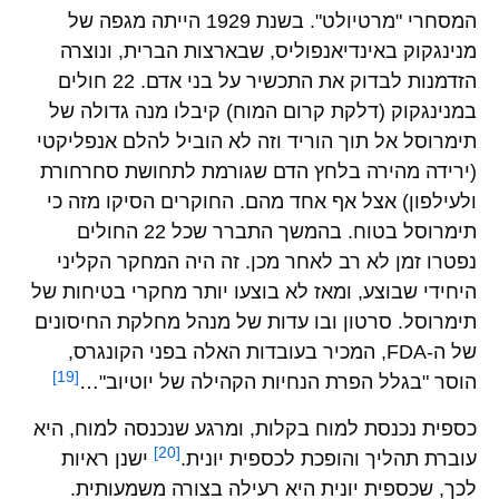
המסחרי "מרטיולט". בשנת 1929 הייתה מגפה של
מנינגקוק באינדיאנפוליס, שבארצות הברית, ונוצרה
הזדמנות לבדוק את התכשיר על בני אדם. 22 חולים
במנינגקוק (דלקת קרום המוח) קיבלו מנה גדולה של
תימרוסל אל תוך הוריד וזה לא הוביל להלם אנפליקטי
(ירידה מהירה בלחץ הדם שגורמת לתחושת סחרחורת
ולעילפון) אצל אף אחד מהם. החוקרים הסיקו מזה כי
תימרוסל בטוח. בהמשך התברר שכל 22 החולים
נפטרו זמן לא רב לאחר מכן. זה היה המחקר הקליני
היחידי שבוצע, ומאז לא בוצעו יותר מחקרי בטיחות של
תימרוסל. סרטון ובו עדות של מנהל מחלקת החיסונים
של ה-FDA, המכיר בעובדות האלה בפני הקונגרס,
[19]
הוסר "בגלל הפרת הנחיות הקהילה של יוטיוב"…
כספית נכנסת למוח בקלות, ומרגע שנכנסה למוח, היא
[20]
עוברת תהליך והופכת לכספית יונית.
ישנן ראיות
לכך, שכספית יונית היא רעילה בצורה משמעותית.