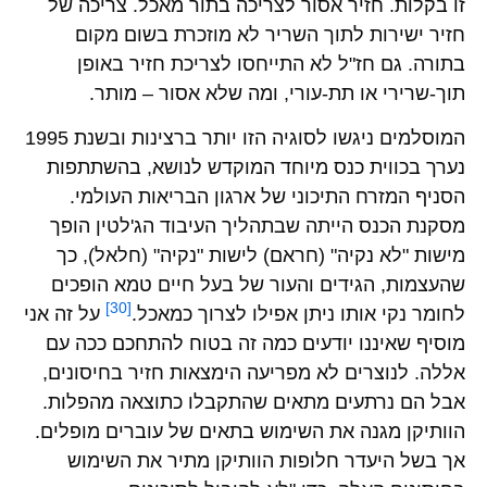
זו בקלות. חזיר אסור לצריכה בתור מאכל. צריכה של
חזיר ישירות לתוך השריר לא מוזכרת בשום מקום
בתורה. גם חז"ל לא התייחסו לצריכת חזיר באופן
תוך-שרירי או תת-עורי, ומה שלא אסור – מותר.
המוסלמים ניגשו לסוגיה הזו יותר ברצינות ובשנת 1995
נערך בכווית כנס מיוחד המוקדש לנושא, בהשתתפות
הסניף המזרח התיכוני של ארגון הבריאות העולמי.
מסקנת הכנס הייתה שבתהליך העיבוד הג'לטין הופך
מישות "לא נקיה" (חראם) לישות "נקיה" (חלאל), כך
שהעצמות, הגידים והעור של בעל חיים טמא הופכים
[30]
לחומר נקי אותו ניתן אפילו לצרוך כמאכל.
על זה אני
מוסיף שאיננו יודעים כמה זה בטוח להתחכם ככה עם
אללה. לנוצרים לא מפריעה הימצאות חזיר בחיסונים,
אבל הם נרתעים מתאים שהתקבלו כתוצאה מהפלות.
הוותיקן מגנה את השימוש בתאים של עוברים מופלים.
אך בשל היעדר חלופות הוותיקן מתיר את השימוש