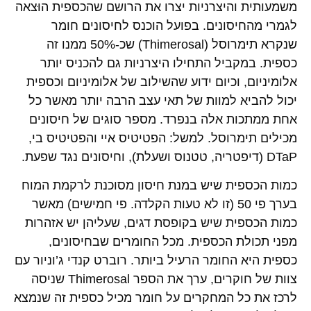
משמעותית והיצרניות יצרו את הרושם שהכספית הוּצאה
לגמרי מהחיסונים. בפועל הוכנס לחיסונים חומר
שנקרא תימרוסל (Thimerosal) שכ-50% ממנו זה
כספית. במקביל התחילו היצרניות גם להכניס יותר
אלומיניום, וכיום ידוע שהשילוב של אלומיניום וכספית
יכול להביא למוות של תאי עצב הרבה יותר מאשר כל
אחת ממתכות אלה בנפרד. מספר סוגים של חיסונים
מכילים תימרוסל. למשל: הפטיטיס איי והפטיטיס בי,
DTaP (דיפטריה, טטנוס ושעלת), וחיסונים נגד שפעת.
כמות הכספית שיש במנת חיסון מסוכנת לרקמת המוח
בערך פי 50 (זו לא טעות הקלדה. פי חמישים) מאשר
כמות הכספית שיש בקופסת דגים, שעליהן יש אזהרות
מפני תכולת הכספית. מכל החומרים שבחיסונים,
כספית היא החומר הרעיל ביותר. רוברט קנדי ג’וניור עם
צוות של חוקרים, ערך את הספר Thimerosal שניסה
לרכז את כל המחקרים על חומר מכיל כספית זה שנמצא