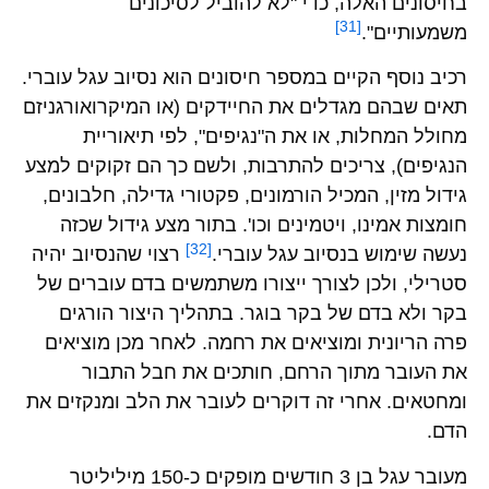
בחיסונים האלה, כדי "לא להוביל לסיכונים
[31]
משמעותיים".
רכיב נוסף הקיים במספר חיסונים הוא נסיוב עגל עוברי.
תאים שבהם מגדלים את החיידקים (או המיקרואורגניזם
מחולל המחלות, או את ה"נגיפים", לפי תיאוריית
הנגיפים), צריכים להתרבות, ולשם כך הם זקוקים למצע
גידול מזין, המכיל הורמונים, פקטורי גדילה, חלבונים,
חומצות אמינו, ויטמינים וכו'. בתור מצע גידול שכזה
[32]
נעשה שימוש בנסיוב עגל עוברי.
רצוי שהנסיוב יהיה
סטרילי, ולכן לצורך ייצורו משתמשים בדם עוברים של
בקר ולא בדם של בקר בוגר. בתהליך היצור הורגים
פרה הריונית ומוציאים את רחמה. לאחר מכן מוציאים
את העובר מתוך הרחם, חותכים את חבל התבור
ומחטאים. אחרי זה דוקרים לעובר את הלב ומנקזים את
הדם.
מעובר עגל בן 3 חודשים מופקים כ-150 מיליליטר