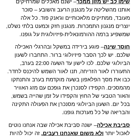
שימו לב יש מזון ממכר
– ישנם מאכלים שמרחיקים
אותנו מהשליטה על מנגנון הרעב והשובע – סוכר
מעובד, ממתיקים מלאכותיים וג'אנק פוד. כל אלה
יוצרים מנגנון התמכרות. מנגנון חזק וכמעט בלתי נשלט,
שמשפיע ברמה ההורמונאלית-פיזיולוגית על גופנו.
חוסר שינה
– פוגע בירידה במשקל ובהרגלי האכילה
שלכם. יש לכך הסבר פיזיולוגי ברור. התחברו לשעון
הביולוגי שלכם. לכו לישון עד השעה 22:00 בערב,
התעוררו לאור הזריחה, תנו לאור השמש להיכנס לחדר.
כבו את מסך הפלאפון בשעה מוקדמת בערב והתנתקו
מהמסכים. הקפידו לסנכרן את גופכם עם מזג האוויר
והאור הטבעי של החוץ והקפידו על זמן שהייה בשמש,
בכל יום. השעון הביולוגי מסנכרן את הפעולה התקינה
והבריאה של כל מערכות גופנו.
סביבת אכיל
ה
– ישנה סביבת אכילה שבה אנחנו נוטים
לאכול יותר
ולא משום שאנחנו רעבים.
זה יכול להיות