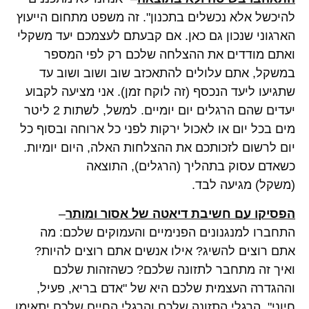
להיכשל אלא נכשלים בתכנון". זה משפט מתחום הייעוץ
הארגוני שנכון גם כאן. אם קבעתם לעצמכם יעד משקלי
ואתם מודדים את ההצלחה שלכם רק לפי המספר
במשקל, אתם עלולים להתאכזב שוב ושוב ושוב עד
שתגיעו ליעד הנכסף (זה לוקח זמן). אני מציעה לקבוע
יעדים שהם הרגלים יום יומיים. למשל, לשתות 2 ליטר
מים בכל יום או לאכול ירקות לפני כל ארוחה ובסוף כל
יום לרשום לזכותכם את ההצלחות האלה, היום יומיות.
כשאדם עסוק בתהליך (הרגלים), התוצאה
(משקל) מגיעה לבד.
הפסיקו עם חשיבת דיאטה של אסור ומותר
–
התחברו למנגנונים הפנימיים והעמוקים שלכם: מה
אתם רוצים להשיג? אילו אנשים אתם רוצים להיות?
ואיך זה מתחבר לתזונה שלכם? כשהזהות שלכם
וההגדרה העצמית שלכם היא של "אדם בריא, פעיל,
חיוני", הרגלי התזונה שלכם והרגלי החיים שלכם יתאימו