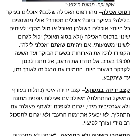
שקשוקה- תמונת ה"לפני"
דפוס אכילה
– מהו דפוס האכילה שלכם? אוכלים בעיקר
בלילה? בעיקר ביום? אוכלים מסודר? אולי מנשנשים
כל היום? אוכלים בשולחן האוכל או מול מסך? לעיתים
שינוי בדפוס האכילה (ולא בסוג האוכל) יכול לגרום
לשינוי משמעותי. אם זיהיתם שאתם "אכלני לילה",
הקפידו לרכז את הארוחות בשעות הבוקר ועד השעה
19:00 בערב. אל תדחו את הרעב, אל תתנו לבטן
לקרקר בשעות היום. התמידו עם הרגל זה לאורך זמן,
עד שיתקבע.
קצב ירידה במשקל
– קצב ירידה איטי (כתלות בעודף
המשקל ההתחלתי) משולב עם פעילות גופנית מתונה
ולא אגרסיבית מידי, יגרום לגופכם "לשתף פעולה" עם
התהליך, לא יפעיל את "מוח הרעב" ולא יגרום לתסכול
רב מידי וצורך לפיצוי.
התאהבו בשיטה ולא בתוצאה
– "אנחנו לא מתכננים