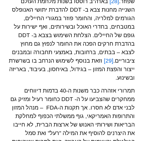
שפוזר.
[28]
בארה"ב רוססו בשנות מלחמת העולם
השנייה מחנות צבא ב- DDT להדברת יתושי האנופלס
הגורמים למלריה, והחומר פוזר במגורי החיילים,
במטבחים, בחדרי האוכל ובשירותים, ואף ישירות על
גופם של החיילים. הצלחת השימוש בצבא ב- DDT
בהדברת חרקים הפכה את החומר לנפוץ גם מחוץ
לצבא – בבתים, ברחובות, באמצעי תחבורה ובמבנים
ציבוריים.
[29]
וזאת בנוסף לשימוש הנרחב בו בשרשרת
ייצור והפצת המזון – בגידול, באיחסון, בעיבוד, באריזה
ובשינוע.
תמרורי אזהרה כבר משנות ה-40 בדמות דיווחים
ממחקרים שהצביעו על ה- DDT כחומר רעיל ומזיק גם
לבני אדם לא חסרו. אך תקנות ה-FDA – מנהל המזון
והתרופות האמריקאי, גוף ממשלתי הכפוף למחלקת
הבריאות ושירותי האנוש של ארצות הברית, לא חייבו
את היצרנים להוסיף את המילה "רעל" ואת סמל