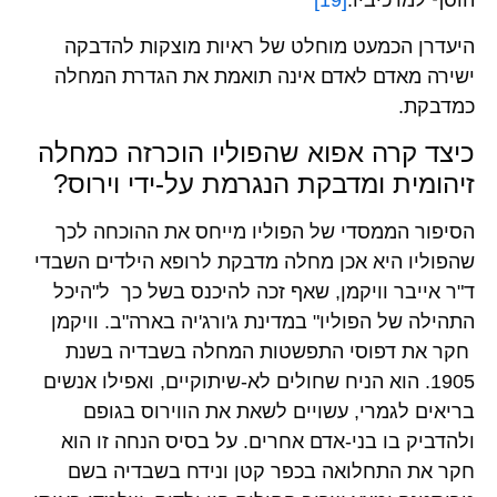
הוסף למרכיביו.
[19]
היעדרן הכמעט מוחלט של ראיות מוצקות להדבקה
ישירה מאדם לאדם אינה תואמת את הגדרת המחלה
כמדבקת.
כיצד קרה אפוא שהפוליו הוכרזה כמחלה
זיהומית ומדבקת הנגרמת על-ידי וירוס?
הסיפור הממסדי של הפוליו מייחס את ההוכחה לכך
שהפוליו היא אכן מחלה מדבקת לרופא הילדים השבדי
ד"ר אייבר וויקמן, שאף זכה להיכנס בשל כך ל"היכל
התהילה של הפוליו" במדינת ג'ורג'יה בארה"ב. וויקמן
חקר את דפוסי התפשטות המחלה בשבדיה בשנת
1905. הוא הניח שחולים לא-שיתוקיים, ואפילו אנשים
בריאים לגמרי, עשויים לשאת את הווירוס בגופם
ולהדביק בו בני-אדם אחרים. על בסיס הנחה זו הוא
חקר את התחלואה בכפר קטן ונידח בשבדיה בשם