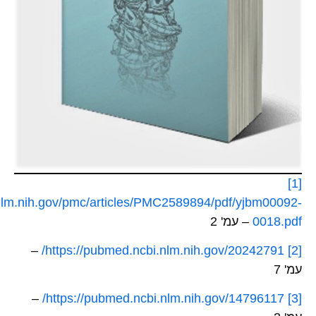
[1]
.nlm.nih.gov/pmc/articles/PMC2589894/pdf/yjbm00092-
0018.pdf
– עמ' 2
–
https://pubmed.ncbi.nlm.nih.gov/20242791/
[2]
עמ' 7
–
https://pubmed.ncbi.nlm.nih.gov/14796117/
[3]