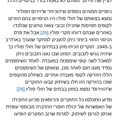
לציין שה"ווירוס" מעולם לא באמת בודד בניסויים הללו.
ניסויים תמוהים נוספים ש"הוכיחו" ש"וירוס הפוליו"
נמצא בצואתם של חולי פוליו היו הניסויים בהם הוזרקו
לקופים תמיסות שהכילו זבובי צואה טחונים שנלכדו
באזורים שבהם דווחו מקרי פוליו.
[25]
אבל את פרס
הניסוי ההזוי ביותר ניתן להעניק למחקר שנערך בארה"ב
ב-1945. חוקרים הניחו מזון בבתיהם של חולי פוליו כך
שיהיה נגיש לזבובים. המזון שבו נגעו הזבובים ניתן
למאכל לשני קופי שימפנזה במעבדה. לאחד השימפנזים
נמדד מעט חום לאחר מכן, וצואתם של השימפנזים
הללו הוזרקה לקופי מעבדה אחרים. כשחלק מהקופים
שזכו בהזרקה הזו חלו בשיתוק קבעו החוקרים
ש"הווירוס" נמצא במזון בבתים של חולי פוליו.
[26]
מדוע התעלמו כל החוקרים והרופאים מכיוון החקירה
של האפשרות של יכולת חומרי ההדברה מבוססי עופרת
וארסן לגרום לשיתוק, למרות שרוב המקרים הופיעו