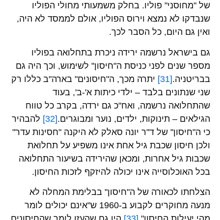
של "מחוסני" פוליו. בחלק משמעותי מחולי הפוליו
שנבדקו לא נמצא וירוס הפוליו, אולם לממסד לא היה,
ואין גם היום, כל הסבר לכך.
גם בישראל נרשמה ירידה ניכרת בתחלואה בפוליו
מספר שנים לפני כניסת ה"חיסון" לשימוש, וכך היה גם
בבריטניה.
[31]
יתרה מכך, ה"חיסונים" בארה"ב כללו רק
שני שנתונים בלבד – ילדי כיתות א'-ב', בעוד
שהתחלואה נרשמה, ואח"כ גם ירדה, בקרב כל טווח
הגילאים – תינוקות, ילדים, נוער ומבוגרים.
[32]
להבהיר
כי ה"חיסון" של ד"ר יונה סאלק לא היקנה "חסינות עדר"
ולכן חיסון שכבת גיל אחת אינו משפיע על תחלואת
שכבות גיל אחרות, ומכאן שהירידה בשיעור התחלואה
בכל האוכלוסייה אינו יכולה להיזקף לזכות החיסון.
הצלחתו לכאורה של ה"חיסון" בבלימת המחלה לא
מנעה מחוקרים לקבוע ב-1960 ש"אינם יכולים לומר
מהי יעילות החיסון".
[33]
היו גם שהעזו לומר שהחיסונים