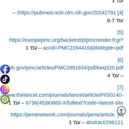
עמ' 3
–
https://pubmed.ncbi.nlm.nih.gov/20242791/
[4]
עמ' 6-7
[5]
https://europepmc.org/backend/ptpmcrender.fcgi?
accid=PMC2284416&blobtype=pdf
– עמ' 1
[6]
.nlm.nih.gov/pmc/articles/PMC2991634/pdf/kwq320.pdf
– עמ' 4
[7]
://www.thelancet.com/journals/lancet/article/PIIS0140-
6736(45)90883-X/fulltext?code=lancet-site
– עמ' 1
https://jamanetwork.com/journals/jama/article-
[8]
abstract/296121
– עמ' 1