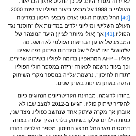
לא ירדה מסדר היום. על כן החליט ארגון הבריאות
העולמי ב-1988 על מבצע ביעור הפוליו עד שנת 2000.
[40]
החל משנות ה-90 נערכו מבצעי חיסון במדינות
העולם השלישי ומיליוני ילדים במדינות אלו "חוסנו" נגד
הפוליו.
[41]
אך (אולי מיותר לציין) היעד המוצהר של
המבצע של ארגון הבריאות העולמי לא הושג. מה
ש"הושג" היה "גילוי" של סינדרום שיתוק רפה שאינו
פוליו – AFP המתאפיין בדומה לפוליו בשיתוק שרירים.
וכך בעוד נרשמה לכאורה ירידה במספר חולי הפוליו
"תודות לחיסון", נרשמת עלייה במספר מקרי השיתוק
הרפה באותן מדינות באותן שנים.
בהודו לדוגמה, מבחינת הקריטריונים הנהוגים כיום
להגדיר שיתוק פוליו, הגיעו ב-2012 למצב שבו לא
אובחן אף מקרה שיתוק אחד שנחשב כפוליו. מצד שני,
כמות הילדים שלקו בשיתוק בלתי הפיך עלתה בצורה
דרסטית מאז החל מבצע החיסון. מספר הילדים בהודו