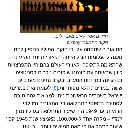
חיילים אמריקאים מעבר לים.
מקור התמונה: pixbay
התיאוריה שנוסחה על-ידי חוקרי הפוליו בניסיון לתת
מענה לתעלומות הנ"ל הייתה "תיאוריית יתר ההיגיינה",
שהתאימה לתקופה ולאזורי העולם בהם היו התפרצויות,
כיוון שבאותה עת הונהגו שיפורים ניכרים בסניטציה
ובהיגיינה במדינות המערב ובקרב נתינים מערביים
ששהו במדינות הלא מפותחות.
[8]
לעומת זאת במדינת
ישראל בשנותיה הראשונות ניתן למצוא דוגמה טובה
לסתירה בדפוסי התחלואה בין התאוריה הזו לבין
הראיות. עד 1949 היה שיעור התחלואה בפוליו נמוך
למדי – מקרה אחד ל-100,000. מאמצע שנת 1949 קפץ
שיעור התחלואה פי מאה חמישים ויותר – כ-150