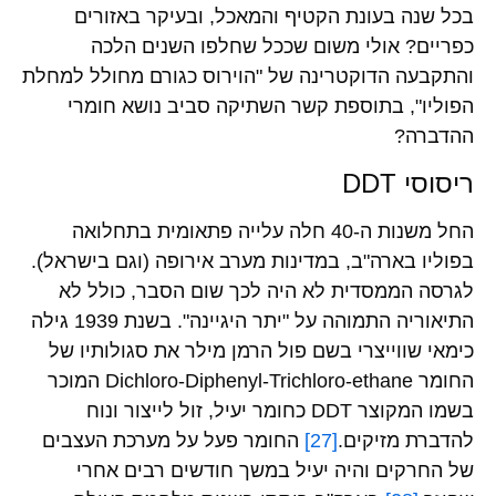
בכל שנה בעונת הקטיף והמאכל, ובעיקר באזורים
כפריים? אולי משום שככל שחלפו השנים הלכה
והתקבעה הדוקטרינה של "הוירוס כגורם מחולל למחלת
הפוליו", בתוספת קשר השתיקה סביב נושא חומרי
ההדברה?
ריסוסי DDT
החל משנות ה-40 חלה עלייה פתאומית בתחלואה
בפוליו בארה"ב, במדינות מערב אירופה (וגם בישראל).
לגרסה הממסדית לא היה לכך שום הסבר, כולל לא
התיאוריה התמוהה על "יתר היגיינה". בשנת 1939 גילה
כימאי שווייצרי בשם פול הרמן מילר את סגולותיו של
החומר Dichloro-Diphenyl-Trichloro-ethane המוכר
בשמו המקוצר DDT כחומר יעיל, זול לייצור ונוח
להדברת מזיקים.
[27]
החומר פעל על מערכת העצבים
של החרקים והיה יעיל במשך חודשים רבים אחרי