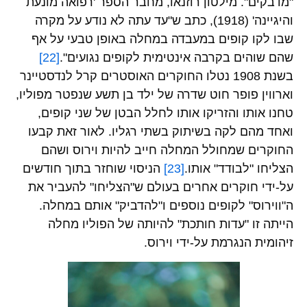
"מדבקים". מילטון רוזנאו, מחבר הספר 'רפואה מונעת
והיגיינה' (1918), כתב ש"עד עתה לא נודע על מקרה
שבו לקו קופים במעבדה במחלה באופן טבעי על אף
שהם שוהים בקרבה אינטימית לקופים נגועים".
[22]
בשנת 1908 נטלו החוקרים האוסטרים קרל לנדסטיינר
וארווין פופר חוט שדרה של ילד בן תשע שנפטר מפוליו,
טחנו אותו והזריקו אותו לחלל הבטן של שני קופים,
ואחד מהם לקה בשיתוק בשתי רגליו. לאור זאת קבעו
החוקרים שמחולל המחלה חייב להיות וירוס ושהם
הצליחו "לבודד" אותו.
[23]
הניסוי שוחזר בתוך חודשים
על-ידי חוקרים אחרים בעולם ש"הצליחו" להעביר את
ה"ווירוס" לקופים נוספים ו"להדביק" אותם במחלה.
הייתה זו "עדות חותכת" להיותה של הפוליו מחלה
זיהומית הנגרמת על-ידי וירוס.