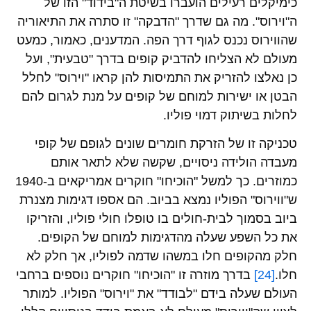
כימיקלים רעילים הועברו בשיטת ה"בידוד" הזו של
ה"וירוס". מה גם שדרך "הדבקה" זו סתרה את התיאוריה
שהווירוס נכנס לגוף דרך הפה. המדענים, כאמור, כמעט
מעולם לא הצליחו להדביק קופים בדרך "טבעית", ועל
כן נאלצו להזריק את התמיסות להן קראו "וירוס" לחלל
הבטן או ישירות למוחם של קופים על מנת לגרום להם
לחלות בשיתוק דמוי פוליו.
טכניקה זו של הזרקת חומרים שונים לגופם של קופי
מעבדה הולידה ניסויים, שקשה שלא לתאר אותם
כמוזרים. כך למשל "הוכיחו" חוקרים אמריקאים ב-1940
ש"ווירוס" הפוליו נמצא בביוב. הם אספו דגימות מצנרת
ביוב בסמוך לבית-חולים בו טופלו חולי פוליו, והזריקו
את כל השפע שעלה מהדגימות למוחם של הקופים.
חלק מהקופים חלו במשהו שדמה לפוליו, אך חלק לא
חלו.
[24]
בדרך מוזרה זו "הוכיחו" חוקרים נוספים ברחבי
העולם שעלה בידם "לבודד" את "וירוס" הפוליו. למותר