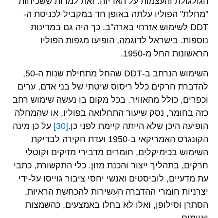
הגולגולת והעצמות על האריזה. זאת למרות ששכיחות
"מחלת" הפוליו עלתה באופן חד במקביל לכניסת ה-
DDT לשימוש אזרחי בארה"ב. כך היה גם במדינות
נוספות. בישראל לדוגמה, הופיעו מגפות הפוליו
הראשונות החל מ-1950.
השימוש הנרחב ב-DDT שהחל מתחילת שנות ה-50,
להדברת חרקים כלל ריסוס שיטתי של בני אדם, ערים
וכפרים, כולל מהאוויר. בכל מקום בו נעשה שימוש רחב
כזה בחומר, נסק שיעור התחלואה בפוליו, או שהמחלה
הופיעה היכן שלא הייתה קיימת לפני כן.
[30]
על כן מינה
הקונגרס האמריקאי ב-1950 ועדת חקירה לבדיקת
השימוש בכימיקלים, חומרים מדבירי מזיקים וקוטלי
חרקים, בתהליך ייצור והכנת מזון. כלי התקשורת, כתבי
עת מדעיים, לוביסטים ואנשי יחסי ציבור גוייסו על-ידי
יצרניות חומרי ההדברה העשירות להכחשת הראיות,
הסתרן וסילופן, ואלו לא בחלו באמצעים, כהשמצות