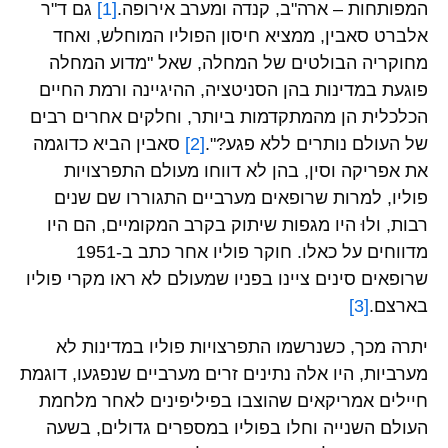
המפותחות – ארה"ב, קנדה ומערב אירופה.
[1]
גם ד"ר
אלברט סאבין, ממציא חיסון הפוליו המוחלש, ואחד
מחוקריה הבולטים של המחלה, שאל "מדוע המחלה
פוגעת במדינות בהן הסניטציה, ההיגיינה ורמת החיים
הכלכלית הן מהמתקדמות ביותר, וחלקים אחרים רבים
של העולם נותרים ללא פגע?".
[2]
סאבין הביא כדוגמה
את אפריקה וסין, בהן לא דווחו מעולם התפרצויות
פוליו, למרות שרופאים מערביים התגוררו שם שנים
רבות, ולוּ היו מגפות שיתוק בקרב המקומיים, הם היו
מדווחים על כאלו. חוקר פוליו אחר כתב ב-1951
שרופאים סינים ציינו בפניו שמעולם לא ראו מקרי פוליו
בארצם.
[3]
יתרה מכך, כשנרשמו התפרצויות פוליו במדינות לא
מערביות, היו אלה נתינים זרים מערביים שנפגעו, דוגמת
חיילים אמריקאים שהוצבו בפיליפינים לאחר מלחמת
העולם השנייה וחלו בפוליו במספרים גדולים, בשעה