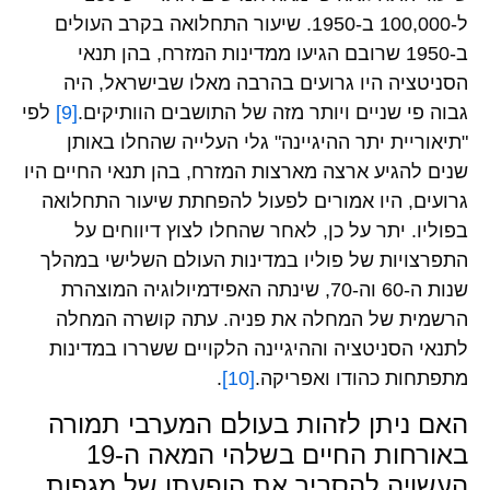
ל-100,000 ב-1950. שיעור התחלואה בקרב העולים
ב-1950 שרובם הגיעו ממדינות המזרח, בהן תנאי
הסניטציה היו גרועים בהרבה מאלו שבישראל, היה
גבוה פי שניים ויותר מזה של התושבים הוותיקים.
[9]
לפי
"תיאוריית יתר ההיגיינה" גלי העלייה שהחלו באותן
שנים להגיע ארצה מארצות המזרח, בהן תנאי החיים היו
גרועים, היו אמורים לפעול להפחתת שיעור התחלואה
בפוליו. יתר על כן, לאחר שהחלו לצוץ דיווחים על
התפרצויות של פוליו במדינות העולם השלישי במהלך
שנות ה-60 וה-70, שינתה האפידמיולוגיה המוצהרת
הרשמית של המחלה את פניה. עתה קושרה המחלה
לתנאי הסניטציה וההיגיינה הלקויים ששררו במדינות
מתפתחות כהודו ואפריקה.
[10]
.
האם ניתן לזהות בעולם המערבי תמורה
באורחות החיים בשלהי המאה ה-19
העשויה להסביר את הופעתן של מגפות