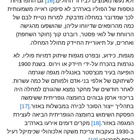
ולא נעשו מאמצים לבידוד החולים.
[16]
גם התפרצויות
נוספות של הפוליו בארה"ב לא סיפקו ראייה משמעותית
לכך שמדובר במחלה מדבקת, למרות נטיית לבם של
כמה מהרופאים שדיווחו עליהן, שהושפעו מהגישה
הרווחת של לואי פסטר, רוברט קוך (חוקר השחפת)
ואחרים, על תיאוריית החיידק מחולל המחלה.
מגפות, כידוע, ובפרט מגפות שיתוק דמויות פוליו, לא
נגרמות בהכרח על-ידי חיידק או וירוס. בשנת 1900
הופיעה בעיר מנצ'סטר באנגליה מגפה שגרמה
לשיתוקם של אלפי בני-אדם ולמותם של כמה עשרות.
לאחר חודשים של מחקר נמצא שהגורם למחלה היה
בריכוזי ארסן גבוהים בחומצה גופריתית ששימשה
בתהליך ייצור הסוכר לבירה במבשלות באזור.
[17]
הפסקת השימוש בחומצה הגופריתית הביאה לעצירת
המגפה באזור.
[18]
מקרים דומים אירעו בארה"ב
ב-1930 בעקבות צריכת משקה אלכוהולי שכימיקל רעיל