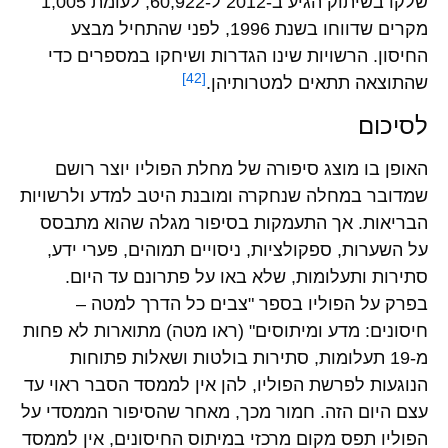
שלקו בשיתוק הגיע ב-2012 ל-60,922, לעומת 1,005
מקרים שדווחו בשנת 1996, לפני שהתחיל מבצע
החיסון. הרשויות שינו הגדרות ושיחקו במספרים כדי
[42]
שהתוצאה תתאים למטרותיהן.
לסיכום
האופן בו מוצג סיפורה של מחלת הפוליו יוצר רושם
שמדובר במחלה שנחקרה ומובנת היטב למדע ולרשויות
הבריאות. אך התעמקות בסיפור מגלה שהוא מתבסס
על השערות, ספקולציות, ניסויים תמוהים, פערי ידע,
סתירות ותעלומות, שלא באו על פתרונם עד היום.
בפרק על הפוליו בספר "צבים כל הדרך למטה –
חיסונים: מדע ומיתוסים" (ראו מטה) מתוארות לא פחות
מ-19 תעלומות, סתירות בולטות ושאלות פתוחות
הנוגעות לפרשת הפוליו, להן אין לממסד הסבר ראוי עד
עצם היום הזה. חמור מכך, מאחר שהסיפור הממסדי על
הפוליו תפס מקום מרכזי במיתוס החיסונים, אין לממסד