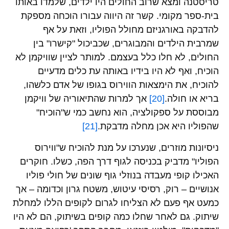
טריסטנה ומצא שרוב החולים היו ילדים, שלמדו באותו
בית-ספר מקומי. קשר זה היווה עבורו הוכחה מספקת
להדבקה באורגניזם מחולל הפוליו, וזאת על אף
שמרבית הילדים והמבוגרים, שכביכול "קישרו" בין
החולים, לא חלו כלל בעצמם. למותר לציין שוויקמן לא
הוכיח, ואף לא היו בידיו באותה עת כלים מדעיים
להוכיח, את הימצאות הווירוס בגופו של אדם כלשהו,
בריא או חולה.
[20]
אך למרות שהתיאוריה של וויקמן
מבוססת על ספקולציה, הוא נחשב כמי ש"הוכיח"
שהפוליו היא אכן מחלה מדבקת.
[21]
ניסיונות מוזרים, שנערכו על מנת להוכיח ש"ווירוס
הפוליו" מדביק בכניסה לגוף דרך הפה, כשלו. חוקרים
האכילו קופי מעבדה בנוזלי גוף שונים של חולי פוליו
אנושיים – רוק, רסיסי עיטוש, משטח גרון וכדומה – אך
כמעט אף פעם לא הצליחו לגרום לקופים הללו למחלת
שיתוק. גם לאחר שחלו כמה קופים בשיתוק, הם לא היו