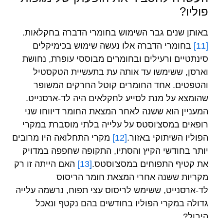
פוליו?
באותן שנים גבר השימוש בחומרי הדברה בחקלאות.
[11]
בחומרי הדברה אלו נעשה שימוש בכימיקלים
סינתטיים ורעילים ובחומרים מבוססי עופרת, נחושת
וארסן, ששימשו עד אותה עת בתעשיית הטקסטיל
והטפטים. אחד החומרים קוטל החרקים המשופר
שהומצא על מנת לסייע לחקלאים היה לד-ארסנייט.
המעניין הוא ששנה לאחר המצאת החומר דיווחו שני
רופאים במסצ'וסטס על עלייה בלתי מוסברת במקרי
הפוליו השיתוקי באזור.
[12]
מקרי התחלואה היו מרובים
יותר בחודשי הקיץ והסתיו, התקופה שחפפה במדויק
את קטיף התפוחים במסצ'וסטס.
[13]
האם הייתה זו רק
מקריות ששנה אחרי המצאת חומר הריסוס
לד-ארסנייט, ששימש לריסוס עצי תפוח, נרשמה עלייה
גדולה במקרי הפוליו בחודשים בהם נקטף ונאכל
היבול?