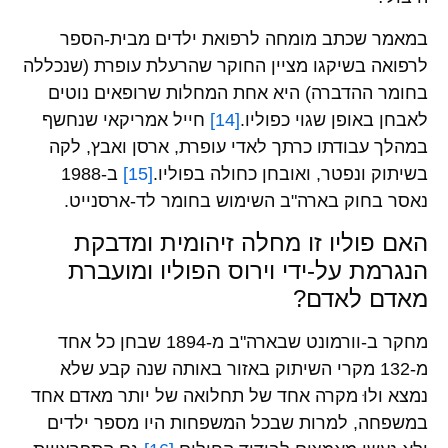
במאמר שכתב מומחה לרפואת ילדים מבית-הספר
לרפואה בשיקגו מציין החוקר שהרעלת עופרת (שנכללה
בחומר ההדברה) היא אחת המחלות שרופאים נוטים
לאבחן באופן שגוי כפוליו.
[14]
חייל אמריקאי שנחשף
במהלך עבודתו כרתך לאדי עופרת, ארסן ואבץ, לקה
בשיתוק ונפטר, ואובחן כחולה בפוליו.
[15]
ב-1988
נאסר בחוק בארה"ב השימוש בחומר לד-ארסנייט.
האם פוליו זו מחלה זיהומית ומדבקת
הנגרמת על-ידי וירוס הפוליו ומועברת
מאדם לאדם?
מחקר ב-וורמונט שבארה"ב מ-1894 שבחן כל אחד
מ-132 מקרי השיתוק באזור באותה שנה קבע שלא
נמצא ולוּ מקרה אחד של תחלואה של יותר מאדם אחד
במשפחה, למרות שבכל המשפחות היו מספר ילדים