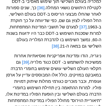
למלריה בעולם השלישי תוך שימוש מאסיבי ב-DDT
לקטילת היתושים נושאי המחלה.
[36]
כך, שנים ספורות
לאחר שהחלו מבצעי הריסוס ב-DDT בעולם השלישי,
החל הפוליו לצוץ גם שם, כפי שדיווחה על כך חוקרת
ב-1963.
[37]
לצערם של תושבי המדינות המתפתחות,
למרות שסכנות השימוש ב-DDT כבר היו ידועות בשנות
ה-60, נמשך השימוש בו להדברת המלריה בעולם
השלישי גם במאה ה-21.
[38]
ניגריה, הודו ומדינות אפריקניות ואסיאתיות אחרות
ממשיכות להשתמש ב- DDT כנגד מלריה.
[39]
גם
חקלאי העולם השלישי עושים שימוש בחומרי הדברה
במאבקם במזיקים, כולל אלו המבוססים עדיין על ארסן
ועופרת, וכבר מוכרים כגורמי מחלות שיתוק דמויות
פוליו. למרות ההתאמה בין תחילת השימוש בחומרי
הדברה בעולם השלישי ובין הופעת הפוליו במדינות אלו,
"תיאוריית הוירוס" מחולל הפוליו במדינות המתפתחות