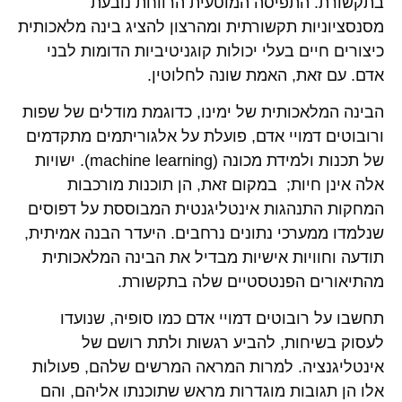
בתקשורת. התפיסה המוטעית הרווחת נובעת
מסנסציוניות תקשורתית ומהרצון להציג בינה מלאכותית
כיצורים חיים בעלי יכולות קוגניטיביות הדומות לבני
אדם. עם זאת, האמת שונה לחלוטין.
הבינה המלאכותית של ימינו, כדוגמת מודלים של שפות
ורובוטים דמויי אדם, פועלת על אלגוריתמים מתקדמים
של תכנות ולמידת מכונה (machine learning). ישויות
אלה אינן חיות; במקום זאת, הן תוכנות מורכבות
המחקות התנהגות אינטליגנטית המבוססת על דפוסים
שנלמדו ממערכי נתונים נרחבים. היעדר הבנה אמיתית,
תודעה וחוויות אישיות מבדיל את הבינה המלאכותית
מהתיאורים הפנטסטיים שלה בתקשורת.
תחשבו על רובוטים דמויי אדם כמו סופיה, שנועדו
לעסוק בשיחות, להביע רגשות ולתת רושם של
אינטליגנציה. למרות המראה המרשים שלהם, פעולות
אלו הן תגובות מוגדרות מראש שתוכנתו אליהם, והם