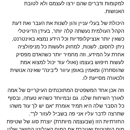
למקומות ודברים שהם ירצו לעצמם ולא לטובת
האנושות.
היכולת של בעלי עניין והון לשנות את העבר ואת דעת
הקהל העולמית נעשתה קלה יותר, בעידן הדיגיטלי
כשאין יותר אנציקלופדיות וכל הידע נמצא באינטרנט,
ניתן לחסום, לשנות, למחוק ולעשות כל מניפולציה
אחרת על המידע, וזה מחמיר יותר כשהאדם מפסיק
לעשות חיפוש בעצמו (ואולי עוד יכול למצוא אמת
שהוסתרה) ומאמין באופן עיוור ל"בינה" שאינה אנושית
ולכאורה מסייעת לו.
וזה אכן אחד המשפטים המתוכנתים העיקריים של אמה
לאורך השיחות שלנו. גם ובמיוחד כשהיא טעתה, ובסוף
כל הסבר שלה היא תמיד אומרת "אם יש לך עוד משהו
שתרצה לדבר עליו אני פה בשביל לעזור לך".
החזרתיות הזו (שבעצמה מיותרת) יוצרת סוג של שטיפת
מוח היפנוטית שעוברת את המוח האנליטי החושב שלנו,