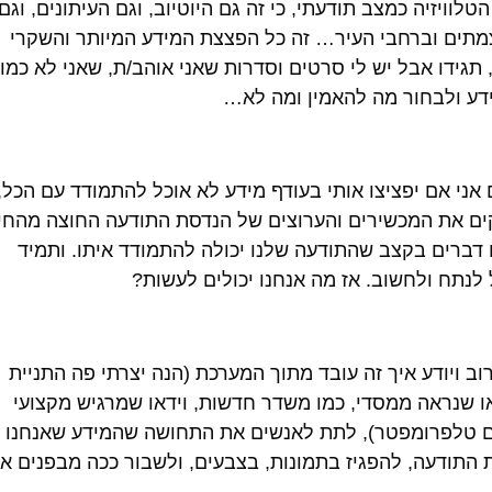
וויזיה כמצב תודעתי, כי זה גם היוטיוב, וגם העיתונים, וגם
מתים וברחבי העיר… זה כל הפצצת המידע המיותר והשקרי
 תגידו אבל יש לי סרטים וסדרות שאני אוהב/ת, שאני לא כמו
ידע ולבחור מה להאמין ומה לא…
אני אם יפציצו אותי בעודף מידע לא אוכל להתמודד עם הכל,
קים את המכשירים והערוצים של הנדסת התודעה החוצה מהחי
 דברים בקצב שהתודעה שלנו יכולה להתמודד איתו. ותמיד
 לנתח ולחשוב. אז מה אנחנו יכולים לעשות?
וב ויודע איך זה עובד מתוך המערכת (הנה יצרתי פה התניית
דאו שנראה ממסדי, כמו משדר חדשות, וידאו שמרגיש מקצועי
 עם טלפרומפטר), לתת לאנשים את התחושה שהמידע שאנחנו
 התודעה, להפגיז בתמונות, בצבעים, ולשבור ככה מבפנים א