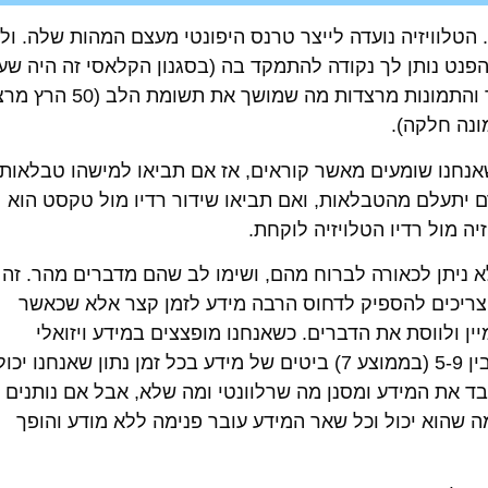
. הטלוויזיה נועדה לייצר טרנס היפונטי מעצם המהות שלה. ול
הפנט נותן לך נקודה להתמקד בה (בסגנון הקלאסי זה היה שעו
או מטוטלת או עט) והאור שבוקע ממנה בהיר והתמונות מרצדות מה שמושך את תשומת
ונה חלקה).
 שאנחנו שומעים מאשר קוראים, אז אם תביאו למישהו טבלאות
ם יתעלם מהטבלאות, ואם תביאו שידור רדיו מול טקסט הוא
יה מול רדיו הטלויזיה לוקחת.
א ניתן לכאורה לברוח מהם, ושימו לב שהם מדברים מהר. זה
צריכים להספיק לדחוס הרבה מידע לזמן קצר אלא שכאשר
ן ולווסת את הדברים. כשאנחנו מופצצים במידע ויזואלי
ושמיעתי המוח האנליטי מתבלבל, כי יש לנו בין 5-9 (בממוצע 7) ביטים של מידע בכל זמן נתון שאנחנו 
 את המידע ומסנן מה שרלוונטי ומה שלא, אבל אם נותנים ל
 שהוא יכול וכל שאר המידע עובר פנימה ללא מודע והופך