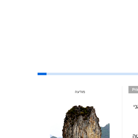
Pri
מודעה
י
טה