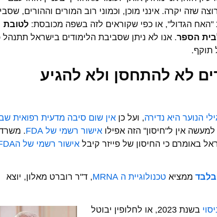
ה שזה יקרה. אינני מוכן, וכמוני רוב המורים וההורים, שסבי
"האח הגדול", או כפי שקוראים לזה בשפה מכובסת:
לטובת
לבית הספר
. אנו לא ניתן שסביבת הלימודים בישראל תתנהל כ
 תוקף.
ם לא להתחסן ולא להגיע
ילי הנוער היא נדירה
, ועל כן
אין שום סיבה מדעית רפואית שבנ
 למעשה אין ל"חיסון" הזה אפילו
אישור רשמי של FDA
. משרד
ל באומרם כי החיסון של פייזר קיבל
אישור רשמי של הFDA
בלבד
ממציא
טכנולוגיית ה MRNA
, ד"ר רוברט מאלון, יוצא
יסוי
בשנת 2023, או לחלופין יבוטל