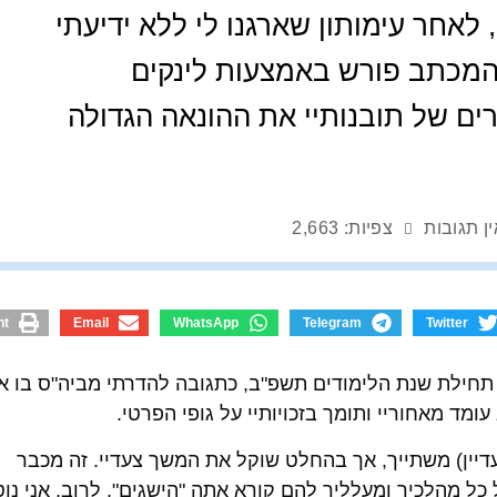
אחר עימותון שארגנו לי ללא ידיעתי
ן עמי. המכתב פורש באמצעות לינקים
ים של תובנותיי את ההונאה הגדולה
ין תגובות
צפיות: 2,663
nt
Email
WhatsApp
Telegram
Twitter
י תחילת שנת הלימודים תשפ"ב, כתגובה להדרתי מביה"ס בו אנ
ומד מאחוריי ותומך בזכויותיי על גופי הפרטי.
 (עדיין) משתייך, אך בהחלט שוקל את המשך צעדיי. זה מכבר
ל מהלכיך ומעלליך להם קורא אתה "הישגים". לרוב, אני נו