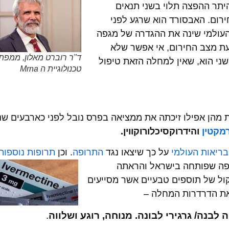
יתר ההפצה תלוי בשני תנאים
ירום. האבסורד הוא שרגע לפני
העולמי שינה את ההגדרה של מגפה
עת מצב החירום, אי אפשר שלא
ד"ר רוברט מאלון, ממפת
ני הוא, שאין למחלה הזאת טיפול
טכנולוגיית ה Mrna
חת מהן אפילו זיכתה את ממציאה בפרס נובל לפני כארבעים שנ
מקטין
והידרוקסיכלורוקווין.
בריאות העולמי
על כך שיצאו נגד
התרופה
. וכן
תרופות נוספות
פה שפותחה
בישראל והראתה
וקול של תוספים טבעיים אשר מסייעים
את הדרדרות המחלה –
טה לבנה/ גרגירי לבונה. מנוחה, רוגע ושלווה
.