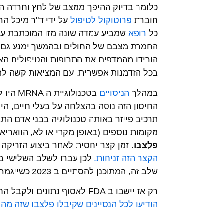
כלומר בדיוק ההיפך ממצב של לחץ וחרדה המא
חוברת
פרוטוקול לטיפול
על ידי ד"ר מיכל הר
כל
רופא
שמביע עמדה שונה מזו המוכתבת על 
החמרת מצבם של החולים ובהמשך ימנע גם א
הורידו מהמדפים את התרופות והטיפולים האל
בכל הזדמנות אפשרית. עם המציאות קשה לה
במהלך
הניסויים
בטכנולוגיית ה MRNA היו לא מעט אי סדרים
החיסון הזה נוסה בהצלחה על בעלי חיים, היות
תרכיב פייזר באותה טכנולוגיה בבני אדם הת
מקומות נוספים (באופן מקרי או לא, הוואריא
פלצבו
. זמן קצר יחסית לאחר ביצוע הזריקה
הקצר הזה זניחות.
לכן עברו לשלב השלישי בנ
שלב זה, המתוכנן להסתיים ב 2023 כשייגמר הניסוי רשמית.
רק אז יישבו ב FDA לאסוף נתונים ולקבל החלטה האם לאשר את החיסון או לא.
הודיעו לכל הנסיינים שקיבלו פלצבו שזה מה 