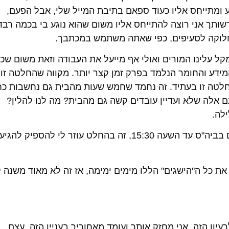
מתייחס אליו כעוד ספאם בתיבת המייל שלי, אבל הפעם,
שותך אני רוצה להתייחס אליו משום שהוא נוגע בי בכמה רבד
חלוקה לסעיפים, כפי שאתה משתמש במכתבך.
קל עלינו המורים ואולי אף מייעל את העבודה וזאת משום שכ
מידע והחומר הנלמד בפרק זמן קצר יותר. מקווה שהחלטה זו 
לטה זו בעתיד. זה נחמד שחמש שעות מהבית גם נחשבות כ
אלה שלא ועדיין עובדים קשה גם מהבית? מה לנו להלין?
לה.
2. מודה לך מאוד שאתה מגביל את הלימודים בביה"ס עד השעה 15:30, זה בהחלט עוזר לי להספיק להגיע
 את כל ה"הישגים" הללו מימים ימימה, אז זה לא מאוד משנה ל
ון הזה, אני מחזק אותך ועומד מאחוריך בעניין הזה. עצם