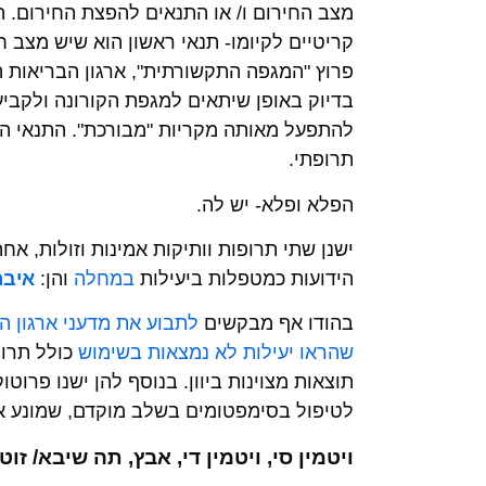
מצב החירום ו/ או התנאים להפצת החירום. ה
קריטיים לקיומו- תנאי ראשון הוא שיש מצב ח
פרוץ "המגפה התקשורתית", ארגון הבריאות 
בדיוק באופן שיתאים למגפת הקורונה ולקבי
להתפעל מאותה מקריות "מבורכת". התנאי הש
תרופתי.
הפלא ופלא- יש לה.
ישנן שתי תרופות וותיקות אמינות וזולות, א
הידועות כמטפלות ביעילות
במחלה
והן:
איבר
בהודו אף מבקשים
לתבוע את מדעני ארגון ה
שהראו יעילות לא נמצאות בשימוש
כולל תרו
תוצאות מצוינות ביוון. בנוסף להן ישנו פרוט
לטיפול בסימפטומים בשלב מוקדם, שמונע 
ויטמין סי, ויטמין די, אבץ, תה שיבא/ זו