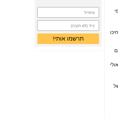
י
יכו
תרשמו אותי!
ם
ולי
של