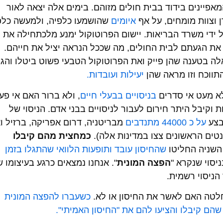
פיינים בידוד בבית חולים מזוהם. בימים אלה יצאה לאור
ן וצוות מומחים, על אף
איומים
שהושמעו כלפיה, ולמעשה כלפ
ידי משרד הבריאות. יישום הפרוטוקול ימנע מלכתחילה את
ת הגעתם לבית החולים, מה שככל הנראה יציל את חייהם.
ה בטענה שהן פייק ואת הפרוטוקול הטבעי פשוט ביטלו והגח
תווכח וזו מראה שהן
יעילות ועובדות.
בניסויים בבעלי חיים
, ולא ברור האם אי פע
 וקיבל היתר חירום לעבור לניסויים בבני אדם. הניסוי של
בצע
על כ 44000 מתנדבים
מבריטניה, דרום אפריקה, ברזיל וא
נטים הראשונים צצו במדינות אלה).
כמחצית מהם קיבלו
 השניה החליטו
שהחיסון עובד ותופעות הלוואי שהתגלו בזמן
יסוי שנקרא "
הפצה המונית
". אנחנו נמצאים כרגע בעיצומו 
כשעברו להפצה המונית
שהם קיבלו והציעו להם את "החיסון האמיתי".