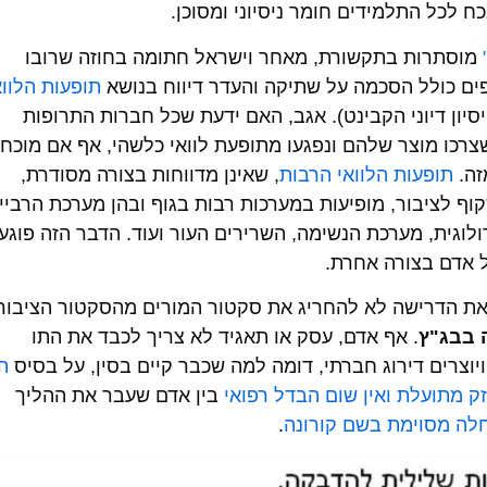
 לכל התלמידים חומר ניסיוני ומסוכן.
מוסתרות בתקשורת, מאחר וישראל חתומה בחוזה שרובו
פים כולל הסכמה על שתיקה והעדר דיווח בנושא
תופעות הלווא
יון דיוני הקבינט). אגב, האם ידעת שכל חברות התרופות
 שצרכו מוצר שלהם ונפגעו מתופעת לוואי כלשהי, אף אם מוכח
זה.
תופעות הלוואי הרבות
, שאינן מדווחות בצורה מסודרת,
שקוף לציבור, מופיעות במערכות רבות בגוף ובהן מערכת הרביי
לוגית, מערכת הנשימה, השרירים העור ועוד. הדבר הזה פוגע
ל אדם בצורה אחרת.
 את הדרישה לא להחריג את סקטור המורים מהסקטור הציבור
 בבג"ץ
. אף אדם, עסק או תאגיד לא צריך לכבד את התו
יוצרים דירוג חברתי, דומה למה שכבר קיים בסין, על בסיס
ה
נזק מתועלת ואין שום הבדל רפואי
בין אדם שעבר את ההליך
לה מסוימת בשם קורונה
.