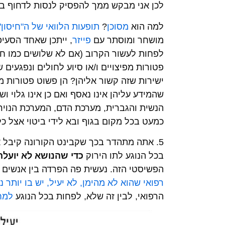
לכן אני מבקש ממך להפסיק לנסות לדחוף בכח
למה הוא
מסוכן
?
תופעות הלוואי של ה"חיסון"
מושחר ומוסתר עם
פייזר
, ייתכן שאחד הסעי
לפחות לעשור הקרוב (אם לא שלושים כמו חיס
פטורות מפיצויים ו/או סיוע לחולים ונפגעים
ישירות שזה קשור אליהן? הן פשוט פטורות מ
שהמידע עליהן אינו נאסף ואם כן אינו גלוי ו
הנשית והגברית, מערכת הדם, המערכת הנוירו
כמעט בכל מקום בגוף ובא לידי ביטוי אצל כ
5. אתה מתהדר בכך שקבינט הקורונה קיבל
בכל הנוגע לתו הירוק
כדי שהנושא לא יועלה
הפשיסטי הזה. נעשית פה הפרדה בין אנשים ו
רפואי שהוא לא מהימן, לא יעיל, יש בו יותר 
הרפואי, לבין זה שלא, לפחות בכל הנוגע
למח